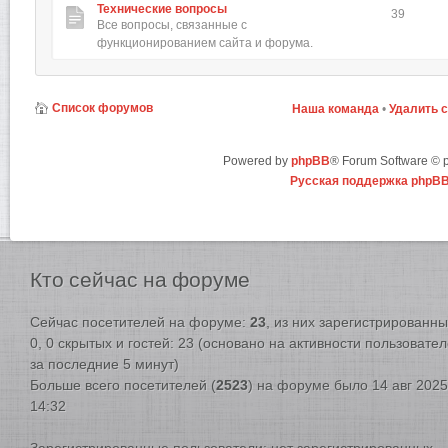
Технические вопросы
39
Все вопросы, связанные с
функционированием сайта и форума.
Список форумов
Наша команда
•
Удалить 
Powered by
phpBB
® Forum Software ©
Русская поддержка phpB
Кто
сейчас на форуме
Сейчас посетителей на форуме:
23
, из них зарегистрированны
0, 0 скрытых и гостей: 23 (основано на активности пользовате
за последние 5 минут)
Больше всего посетителей (
2523
) на форуме было 14 авг 2025
14:32
Зарегистрированные пользователи: нет зарегистрированных