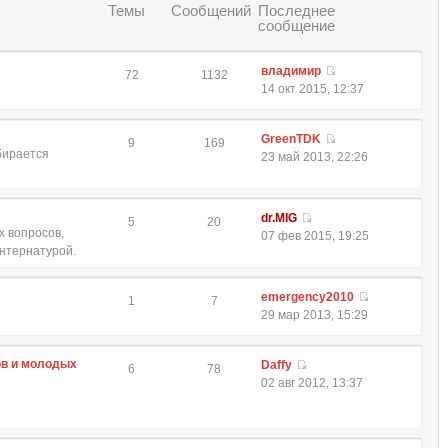
Темы
Сообщений
Последнее
сообщение
владимир
72
1132
14 окт 2015, 12:37
GreenTDK
9
169
обирается
23 май 2013, 22:26
dr.MIG
5
20
 вопросов,
07 фев 2015, 19:25
интернатурой.
emergency2010
1
7
29 мар 2013, 15:29
ов и молодых
Daffy
6
78
02 авг 2012, 13:37