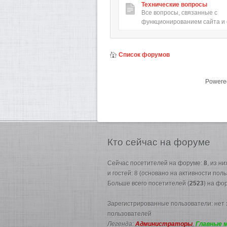
Технические вопросы
Все вопросы, связанные с
функционированием сайта и
Список форумов
Powere
Кто
сейчас на форуме
Сейчас посетителей на форуме:
8
, из н
и гостей: 8 (основано на активности пол
Больше всего посетителей (
2523
) на фо
Зарегистрированные пользователи: нет
пользователей
Легенда:
Администраторы
,
Главные 