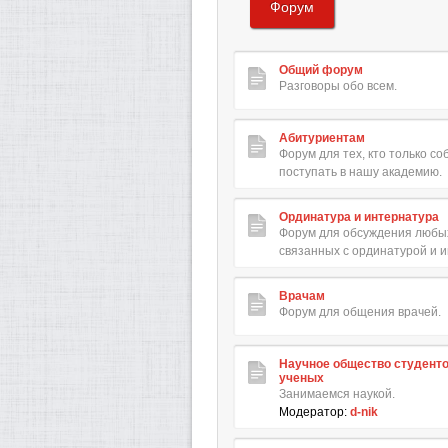
Форум
Общий форум
Разговоры обо всем.
Абитуриентам
Форум для тех, кто только с
поступать в нашу академию.
Ординатура и интернатура
Форум для обсуждения любых
связанных с ординатурой и 
Врачам
Форум для общения врачей.
Научное общество студент
ученых
Занимаемся наукой.
Модератор:
d-nik