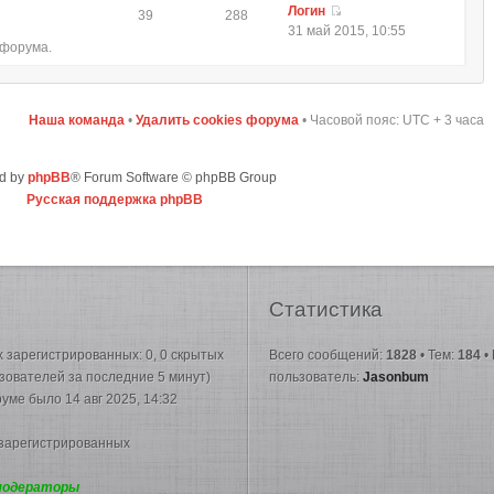
Логин
39
288
31 май 2015, 10:55
 форума.
Наша команда
•
Удалить cookies форума
• Часовой пояс: UTC + 3 часа
d by
phpBB
® Forum Software © phpBB Group
Русская поддержка phpBB
Статистика
их зарегистрированных: 0, 0 скрытых
Всего сообщений:
1828
• Тем:
184
•
ьзователей за последние 5 минут)
пользователь:
Jasonbum
руме было 14 авг 2025, 14:32
 зарегистрированных
модераторы