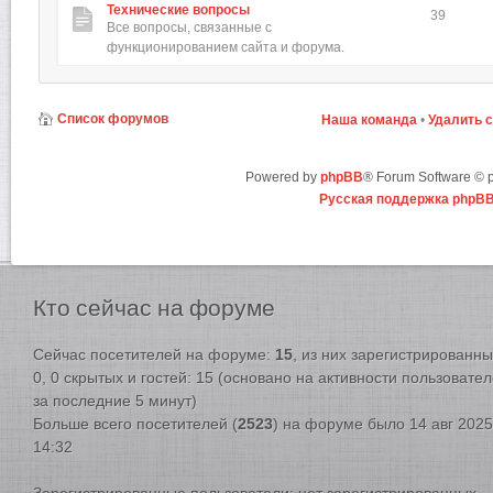
Технические вопросы
39
Все вопросы, связанные с
функционированием сайта и форума.
Список форумов
Наша команда
•
Удалить 
Powered by
phpBB
® Forum Software ©
Русская поддержка phpB
Кто
сейчас на форуме
Сейчас посетителей на форуме:
15
, из них зарегистрированны
0, 0 скрытых и гостей: 15 (основано на активности пользовате
за последние 5 минут)
Больше всего посетителей (
2523
) на форуме было 14 авг 2025
14:32
Зарегистрированные пользователи: нет зарегистрированных