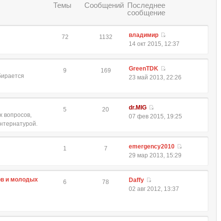
Темы
Сообщений
Последнее
сообщение
владимир
72
1132
14 окт 2015, 12:37
GreenTDK
9
169
обирается
23 май 2013, 22:26
dr.MIG
5
20
 вопросов,
07 фев 2015, 19:25
интернатурой.
emergency2010
1
7
29 мар 2013, 15:29
ов и молодых
Daffy
6
78
02 авг 2012, 13:37