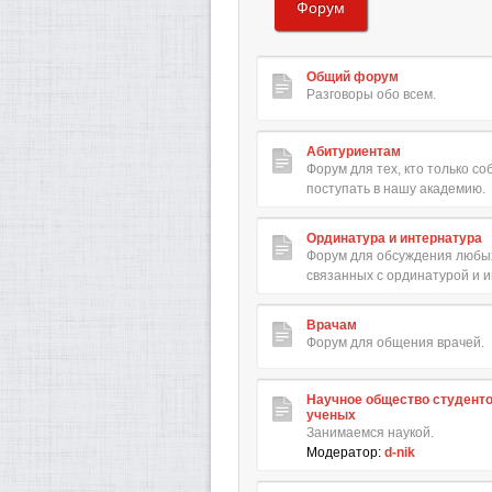
Форум
Общий форум
Разговоры обо всем.
Абитуриентам
Форум для тех, кто только с
поступать в нашу академию.
Ординатура и интернатура
Форум для обсуждения любых
связанных с ординатурой и 
Врачам
Форум для общения врачей.
Научное общество студент
ученых
Занимаемся наукой.
Модератор:
d-nik