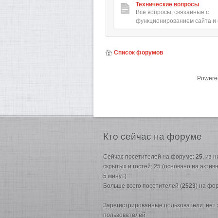
Технические вопросы
Все вопросы, связанные с
функционированием сайта и
Список форумов
Powere
Кто
сейчас на форуме
Сейчас посетителей на форуме:
25
, из 
скрытых и гостей: 25 (основано на акти
5 минут)
Больше всего посетителей (
2523
) на фо
Зарегистрированные пользователи: нет
пользователей