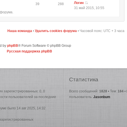
Логин
39
288
31 май 2015, 10:55
 форума.
Наша команда
•
Удалить cookies форума
• Часовой пояс: UTC + 3 часа
d by
phpBB
® Forum Software © phpBB Group
Русская поддержка phpBB
Статистика
них зарегистрированных: 0, 0
Всего сообщений:
1828
• Тем:
184
•
вности пользователей за последние
пользователь:
Jasonbum
руме было 14 авг 2025, 14:32
 зарегистрированных