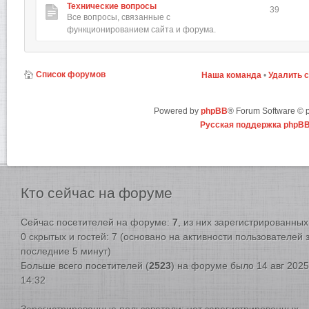
Технические вопросы
39
Все вопросы, связанные с
функционированием сайта и форума.
Список форумов
Наша команда
•
Удалить 
Powered by
phpBB
® Forum Software ©
Русская поддержка phpB
Кто
сейчас на форуме
Сейчас посетителей на форуме:
7
, из них зарегистрированных:
0 скрытых и гостей: 7 (основано на активности пользователей 
последние 5 минут)
Больше всего посетителей (
2523
) на форуме было 14 авг 2025
14:32
Зарегистрированные пользователи: нет зарегистрированных