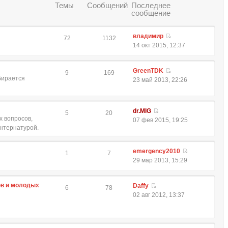
Темы
Сообщений
Последнее
сообщение
владимир
72
1132
14 окт 2015, 12:37
GreenTDK
9
169
обирается
23 май 2013, 22:26
dr.MIG
5
20
 вопросов,
07 фев 2015, 19:25
интернатурой.
emergency2010
1
7
29 мар 2013, 15:29
ов и молодых
Daffy
6
78
02 авг 2012, 13:37