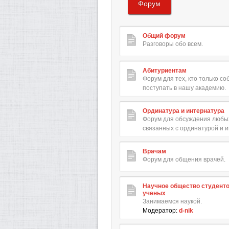
Форум
Общий форум
Разговоры обо всем.
Абитуриентам
Форум для тех, кто только с
поступать в нашу академию.
Ординатура и интернатура
Форум для обсуждения любых
связанных с ординатурой и 
Врачам
Форум для общения врачей.
Научное общество студент
ученых
Занимаемся наукой.
Модератор:
d-nik