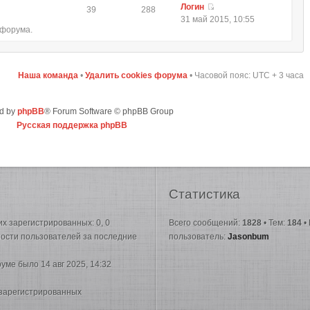
Логин
39
288
31 май 2015, 10:55
 форума.
Наша команда
•
Удалить cookies форума
• Часовой пояс: UTC + 3 часа
d by
phpBB
® Forum Software © phpBB Group
Русская поддержка phpBB
Статистика
них зарегистрированных: 0, 0
Всего сообщений:
1828
• Тем:
184
•
вности пользователей за последние
пользователь:
Jasonbum
руме было 14 авг 2025, 14:32
 зарегистрированных