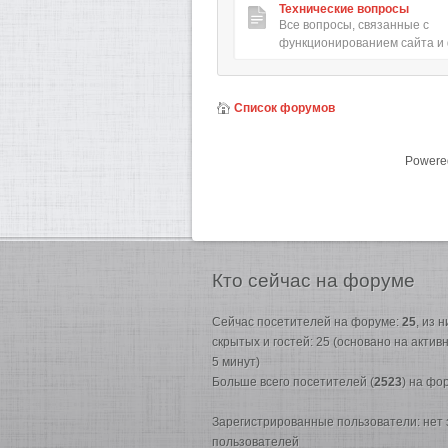
Технические вопросы
Все вопросы, связанные с
функционированием сайта и
Список форумов
Powere
Кто
сейчас на форуме
Сейчас посетителей на форуме:
25
, из 
скрытых и гостей: 25 (основано на акти
5 минут)
Больше всего посетителей (
2523
) на фо
Зарегистрированные пользователи: нет
пользователей