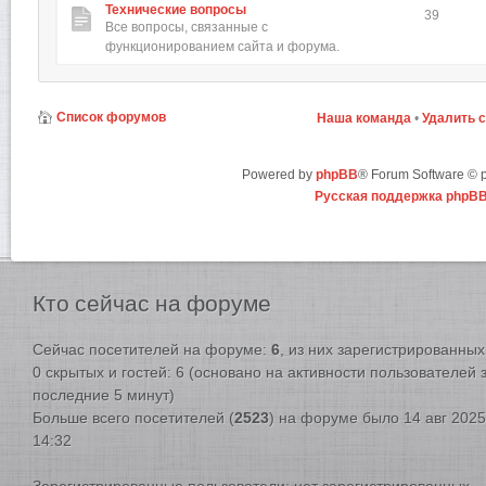
Технические вопросы
39
Все вопросы, связанные с
функционированием сайта и форума.
Список форумов
Наша команда
•
Удалить 
Powered by
phpBB
® Forum Software ©
Русская поддержка phpB
Кто
сейчас на форуме
Сейчас посетителей на форуме:
6
, из них зарегистрированных:
0 скрытых и гостей: 6 (основано на активности пользователей 
последние 5 минут)
Больше всего посетителей (
2523
) на форуме было 14 авг 2025
14:32
Зарегистрированные пользователи: нет зарегистрированных