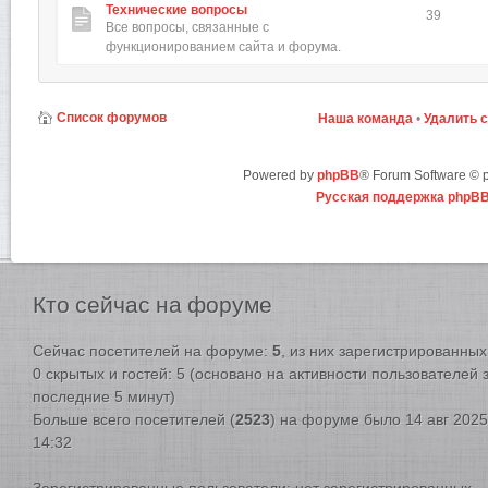
Технические вопросы
39
Все вопросы, связанные с
функционированием сайта и форума.
Список форумов
Наша команда
•
Удалить 
Powered by
phpBB
® Forum Software ©
Русская поддержка phpB
Кто
сейчас на форуме
Сейчас посетителей на форуме:
5
, из них зарегистрированных:
0 скрытых и гостей: 5 (основано на активности пользователей 
последние 5 минут)
Больше всего посетителей (
2523
) на форуме было 14 авг 2025
14:32
Зарегистрированные пользователи: нет зарегистрированных