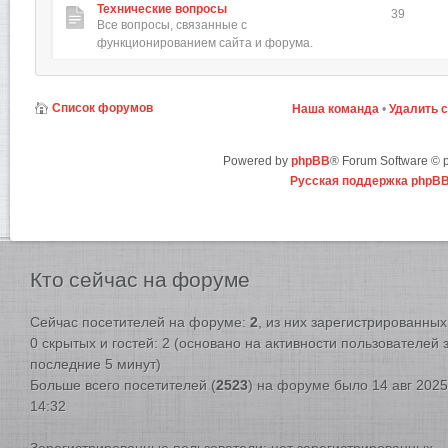
Технические вопросы
39
Все вопросы, связанные с
функционированием сайта и форума.
Список форумов
Наша команда
•
Удалить 
Powered by
phpBB
® Forum Software ©
Русская поддержка phpB
Кто
сейчас на форуме
Сейчас посетителей на форуме:
2
, из них зарегистрированных:
0 скрытых и гостей: 2 (основано на активности пользователей 
последние 5 минут)
Больше всего посетителей (
2523
) на форуме было 14 авг 2025
14:32
Зарегистрированные пользователи: нет зарегистрированных