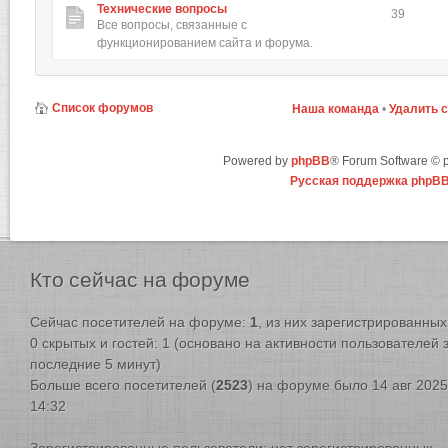
Технические вопросы
39
Все вопросы, связанные с
функционированием сайта и форума.
Список форумов
Наша команда
•
Удалить 
Powered by
phpBB
® Forum Software ©
Русская поддержка phpB
Кто
сейчас на форуме
Сейчас посетителей на форуме:
1
, из них зарегистрированных:
0 скрытых и гостей: 1 (основано на активности пользователей 
последние 5 минут)
Больше всего посетителей (
2523
) на форуме было 14 авг 2025
14:32
Зарегистрированные пользователи: нет зарегистрированных