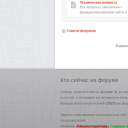
Технические вопросы
Все вопросы, связанные с
функционированием сайта и
Список форумов
Powere
Кто
сейчас на форуме
Сейчас посетителей на форуме:
5
, из н
и гостей: 5 (основано на активности пол
Больше всего посетителей (
2523
) на фо
Зарегистрированные пользователи: нет
пользователей
Легенда:
Администраторы
,
Главные 