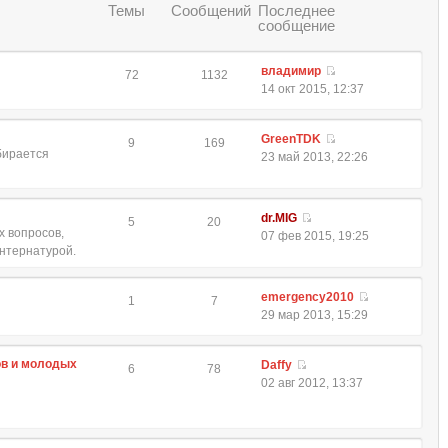
Темы
Сообщений
Последнее
сообщение
владимир
72
1132
14 окт 2015, 12:37
GreenTDK
9
169
обирается
23 май 2013, 22:26
dr.MIG
5
20
 вопросов,
07 фев 2015, 19:25
интернатурой.
emergency2010
1
7
29 мар 2013, 15:29
ов и молодых
Daffy
6
78
02 авг 2012, 13:37