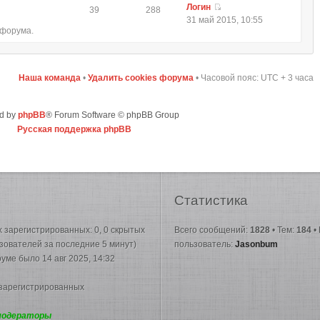
Логин
39
288
31 май 2015, 10:55
 форума.
Наша команда
•
Удалить cookies форума
• Часовой пояс: UTC + 3 часа
d by
phpBB
® Forum Software © phpBB Group
Русская поддержка phpBB
Статистика
их зарегистрированных: 0, 0 скрытых
Всего сообщений:
1828
• Тем:
184
•
ьзователей за последние 5 минут)
пользователь:
Jasonbum
руме было 14 авг 2025, 14:32
 зарегистрированных
модераторы