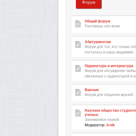
Форум
Общий форум
Разговоры обо всем.
Абитуриентам
Форум для тех, кто только с
поступать в нашу академию.
Ординатура и интернатура
Форум для обсуждения любых
связанных с ординатурой и 
Врачам
Форум для общения врачей.
Научное общество студент
ученых
Занимаемся наукой.
Модератор:
d-nik