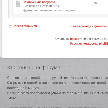
Технические вопросы
39
Все вопросы, связанные с
функционированием сайта и форума.
Список форумов
Наша команда
•
Удалить 
Powered by
phpBB
® Forum Software ©
Русская поддержка phpB
Кто
сейчас на форуме
Сейчас посетителей на форуме:
8
, из них зарегистрированных:
0 скрытых и гостей: 8 (основано на активности пользователей 
последние 5 минут)
Больше всего посетителей (
2523
) на форуме было 14 авг 2025
14:32
Зарегистрированные пользователи: нет зарегистрированных