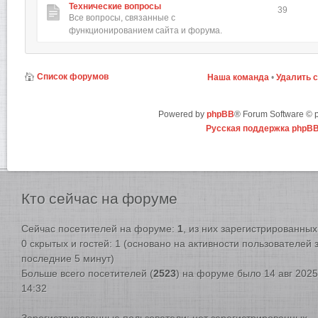
Технические вопросы
39
Все вопросы, связанные с
функционированием сайта и форума.
Список форумов
Наша команда
•
Удалить 
Powered by
phpBB
® Forum Software ©
Русская поддержка phpB
Кто
сейчас на форуме
Сейчас посетителей на форуме:
1
, из них зарегистрированных:
0 скрытых и гостей: 1 (основано на активности пользователей 
последние 5 минут)
Больше всего посетителей (
2523
) на форуме было 14 авг 2025
14:32
Зарегистрированные пользователи: нет зарегистрированных