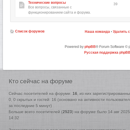
Технические вопросы
39
Все вопросы, связанные с
функционированием сайта и форума.
Список форумов
Наша команда
•
Удалить 
Powered by
phpBB
® Forum Software ©
Русская поддержка phpB
Кто
сейчас на форуме
Сейчас посетителей на форуме:
16
, из них зарегистрированны
0, 0 скрытых и гостей: 16 (основано на активности пользовате
за последние 5 минут)
Больше всего посетителей (
2523
) на форуме было 14 авг 2025
14:32
Зарегистрированные пользователи: нет зарегистрированных