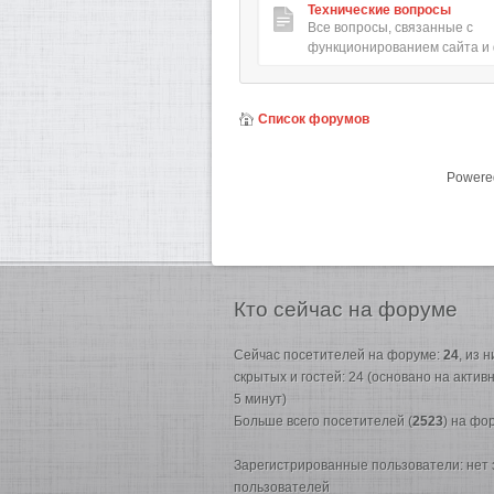
Технические вопросы
Все вопросы, связанные с
функционированием сайта и
Список форумов
Powere
Кто
сейчас на форуме
Сейчас посетителей на форуме:
24
, из 
скрытых и гостей: 24 (основано на акти
5 минут)
Больше всего посетителей (
2523
) на фо
Зарегистрированные пользователи: нет
пользователей