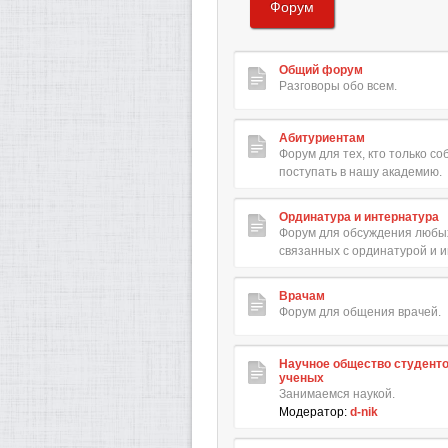
Форум
Общий форум
Разговоры обо всем.
Абитуриентам
Форум для тех, кто только с
поступать в нашу академию.
Ординатура и интернатура
Форум для обсуждения любых
связанных с ординатурой и 
Врачам
Форум для общения врачей.
Научное общество студент
ученых
Занимаемся наукой.
Модератор:
d-nik