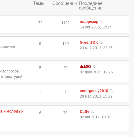
Темы
Сообщений
Последнее
сообщение
владимир
72
1132
14 окт 2015, 12:37
GreenTDK
9
169
обирается
23 май 2013, 22:26
dr.MIG
5
20
 вопросов,
07 фев 2015, 19:25
интернатурой.
emergency2010
1
7
29 мар 2013, 15:29
ов и молодых
Daffy
6
78
02 авг 2012, 13:37