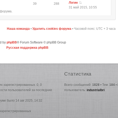
Логин
39
288
31 май 2015, 10:55
 форума.
Наша команда
•
Удалить cookies форума
• Часовой пояс: UTC + 3 часа
d by
phpBB
® Forum Software © phpBB Group
Русская поддержка phpBB
Статистика
них зарегистрированных: 0, 0
Всего сообщений:
1828
• Тем:
184
•
вности пользователей за последние
пользователь:
industrialbri
руме было 14 авг 2025, 14:32
 зарегистрированных