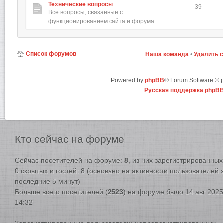
Технические вопросы
39
Все вопросы, связанные с
функционированием сайта и форума.
Список форумов
Наша команда
•
Удалить 
Powered by
phpBB
® Forum Software ©
Русская поддержка phpB
Кто
сейчас на форуме
Сейчас посетителей на форуме:
8
, из них зарегистрированных:
0 скрытых и гостей: 8 (основано на активности пользователей 
последние 5 минут)
Больше всего посетителей (
2523
) на форуме было 14 авг 2025
14:32
Зарегистрированные пользователи: нет зарегистрированных