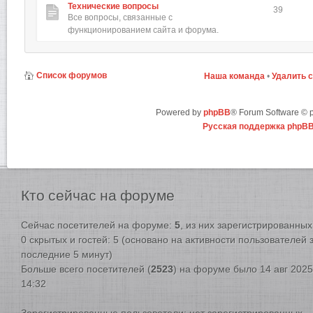
Технические вопросы
39
Все вопросы, связанные с
функционированием сайта и форума.
Список форумов
Наша команда
•
Удалить 
Powered by
phpBB
® Forum Software ©
Русская поддержка phpB
Кто
сейчас на форуме
Сейчас посетителей на форуме:
5
, из них зарегистрированных:
0 скрытых и гостей: 5 (основано на активности пользователей 
последние 5 минут)
Больше всего посетителей (
2523
) на форуме было 14 авг 2025
14:32
Зарегистрированные пользователи: нет зарегистрированных