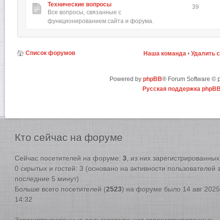
Технические вопросы
39
Все вопросы, связанные с
функционированием сайта и форума.
Список форумов
Наша команда
•
Удалить 
Powered by
phpBB
® Forum Software ©
Русская поддержка phpB
Кто
сейчас на форуме
Сейчас посетителей на форуме:
3
, из них зарегистрированных:
0 скрытых и гостей: 3 (основано на активности пользователей 
последние 5 минут)
Больше всего посетителей (
2523
) на форуме было 14 авг 2025
14:32
Зарегистрированные пользователи: нет зарегистрированных