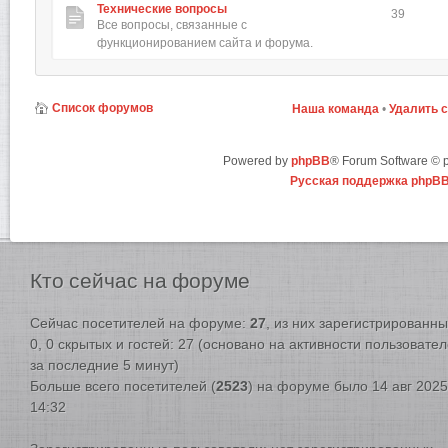
Технические вопросы
39
Все вопросы, связанные с
функционированием сайта и форума.
Список форумов
Наша команда
•
Удалить 
Powered by
phpBB
® Forum Software ©
Русская поддержка phpB
Кто
сейчас на форуме
Сейчас посетителей на форуме:
27
, из них зарегистрированны
0, 0 скрытых и гостей: 27 (основано на активности пользовате
за последние 5 минут)
Больше всего посетителей (
2523
) на форуме было 14 авг 2025
14:32