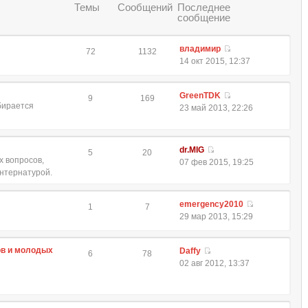
Темы
Сообщений
Последнее
сообщение
владимир
72
1132
14 окт 2015, 12:37
GreenTDK
9
169
обирается
23 май 2013, 22:26
dr.MIG
5
20
 вопросов,
07 фев 2015, 19:25
интернатурой.
emergency2010
1
7
29 мар 2013, 15:29
ов и молодых
Daffy
6
78
02 авг 2012, 13:37