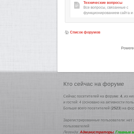
Технические вопросы
Все вопросы, связанные с
функционированием сайта и
Список форумов
Powere
Кто
сейчас на форуме
Сейчас посетителей на форуме:
4
, из н
и гостей: 4 (основано на активности пол
Больше всего посетителей (
2523
) на фо
Зарегистрированные пользователи: нет
пользователей
Легенда:
Администраторы
,
Главные 