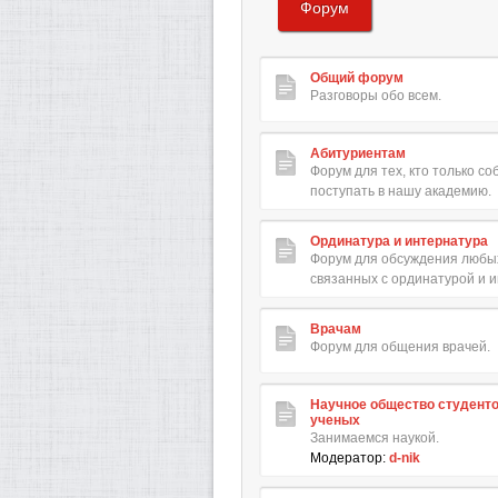
Форум
Общий форум
Разговоры обо всем.
Абитуриентам
Форум для тех, кто только с
поступать в нашу академию.
Ординатура и интернатура
Форум для обсуждения любых
связанных с ординатурой и 
Врачам
Форум для общения врачей.
Научное общество студент
ученых
Занимаемся наукой.
Модератор:
d-nik