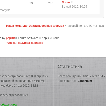
Логин
39
288
31 май 2015, 10:55
 форума.
Наша команда
•
Удалить cookies форума
• Часовой пояс: UTC + 3 часа
d by
phpBB
® Forum Software © phpBB Group
Русская поддержка phpBB
Статистика
их зарегистрированных: 0, 0 скрытых
Всего сообщений:
1828
• Тем:
184
•
ьзователей за последние 5 минут)
пользователь:
Jasonbum
руме было 14 авг 2025, 14:32
 зарегистрированных
модераторы