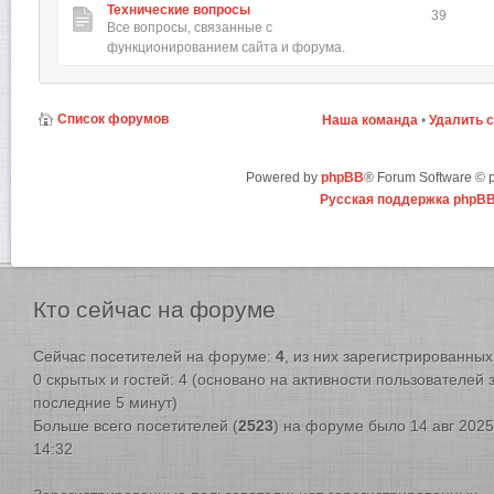
Технические вопросы
39
Все вопросы, связанные с
функционированием сайта и форума.
Список форумов
Наша команда
•
Удалить 
Powered by
phpBB
® Forum Software ©
Русская поддержка phpB
Кто
сейчас на форуме
Сейчас посетителей на форуме:
4
, из них зарегистрированных:
0 скрытых и гостей: 4 (основано на активности пользователей 
последние 5 минут)
Больше всего посетителей (
2523
) на форуме было 14 авг 2025
14:32