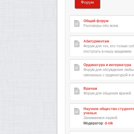
Форум
Общий форум
Разговоры обо всем.
Абитуриентам
Форум для тех, кто только с
поступать в нашу академию.
Ординатура и интернатура
Форум для обсуждения любых
связанных с ординатурой и 
Врачам
Форум для общения врачей.
Научное общество студент
ученых
Занимаемся наукой.
Модератор:
d-nik