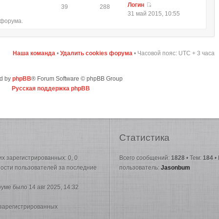
Логин
39
288
31 май 2015, 10:55
 форума.
Наша команда
•
Удалить cookies форума
• Часовой пояс: UTC + 3 часа
d by
phpBB
® Forum Software © phpBB Group
Русская поддержка phpBB
Статистика
них зарегистрированных: 0, 0
Всего сообщений:
1828
• Тем:
184
•
вности пользователей за последние
пользователь:
Jasonbum
руме было 14 авг 2025, 14:32
 зарегистрированных