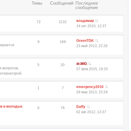
Темы
Сообщений
Последнее
сообщение
владимир
72
1132
14 окт 2015, 12:37
GreenTDK
9
169
обирается
23 май 2013, 22:26
dr.MIG
5
20
 вопросов,
07 фев 2015, 19:25
интернатурой.
emergency2010
1
7
29 мар 2013, 15:29
ов и молодых
Daffy
6
78
02 авг 2012, 13:37