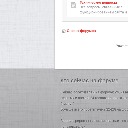
Технические вопросы
Все вопросы, связанные с
функционированием сайта и
Список форумов
Powere
Кто
сейчас на форуме
Сейчас посетителей на форуме:
24
, из 
скрытых и гостей: 24 (основано на акти
5 минут)
Больше всего посетителей (
2523
) на фо
Зарегистрированные пользователи: нет
пользователей