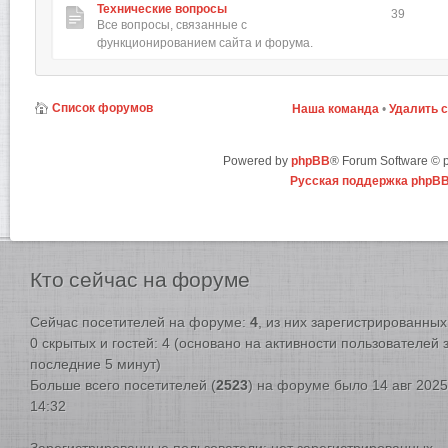
Технические вопросы
39
Все вопросы, связанные с
функционированием сайта и форума.
Список форумов
Наша команда
•
Удалить 
Powered by
phpBB
® Forum Software ©
Русская поддержка phpB
Кто
сейчас на форуме
Сейчас посетителей на форуме:
4
, из них зарегистрированных:
0 скрытых и гостей: 4 (основано на активности пользователей 
последние 5 минут)
Больше всего посетителей (
2523
) на форуме было 14 авг 2025
14:32
Зарегистрированные пользователи: нет зарегистрированных