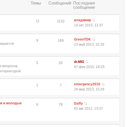
Темы
Сообщений
Последнее
сообщение
владимир
72
1132
14 окт 2015, 12:37
GreenTDK
9
169
обирается
23 май 2013, 22:26
dr.MIG
5
20
 вопросов,
07 фев 2015, 19:25
интернатурой.
emergency2010
1
7
29 мар 2013, 15:29
ов и молодых
Daffy
6
78
02 авг 2012, 13:37