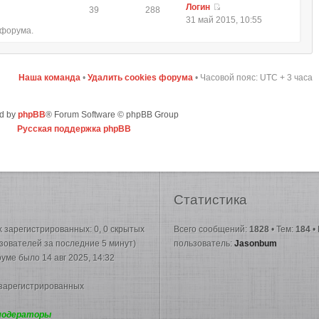
Логин
39
288
31 май 2015, 10:55
 форума.
Наша команда
•
Удалить cookies форума
• Часовой пояс: UTC + 3 часа
d by
phpBB
® Forum Software © phpBB Group
Русская поддержка phpBB
Статистика
их зарегистрированных: 0, 0 скрытых
Всего сообщений:
1828
• Тем:
184
•
ьзователей за последние 5 минут)
пользователь:
Jasonbum
руме было 14 авг 2025, 14:32
 зарегистрированных
модераторы