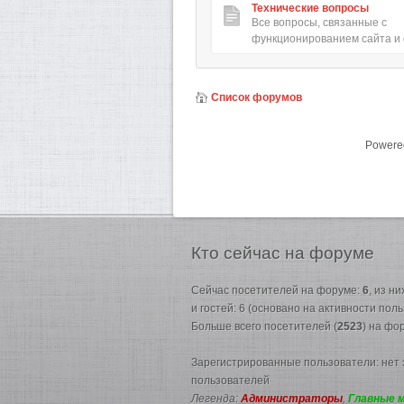
Технические вопросы
Все вопросы, связанные с
функционированием сайта и
Список форумов
Powere
Кто
сейчас на форуме
Сейчас посетителей на форуме:
6
, из н
и гостей: 6 (основано на активности пол
Больше всего посетителей (
2523
) на фо
Зарегистрированные пользователи: нет
пользователей
Легенда:
Администраторы
,
Главные 