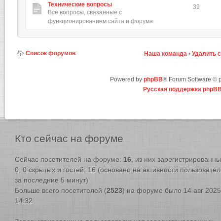
Технические вопросы
39
Все вопросы, связанные с
функционированием сайта и форума.
Список форумов
Наша команда
•
Удалить 
Powered by
phpBB
® Forum Software ©
Русская поддержка phpB
Кто
сейчас на форуме
Сейчас посетителей на форуме:
16
, из них зарегистрированны
0, 0 скрытых и гостей: 16 (основано на активности пользовате
за последние 5 минут)
Больше всего посетителей (
2523
) на форуме было 14 авг 2025
14:32