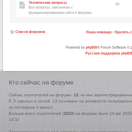
Технические вопросы
39
Все вопросы, связанные с
функционированием сайта и форума.
Список форумов
Наша команда
•
Удалить 
Powered by
phpBB
® Forum Software ©
Русская поддержка phpB
Кто
сейчас на форуме
Сейчас посетителей на форуме:
13
, из них зарегистрированны
0, 0 скрытых и гостей: 13 (основано на активности пользовате
за последние 5 минут)
Больше всего посетителей (
2523
) на форуме было 14 авг 2025
14:32
Зарегистрированные пользователи: нет зарегистрированных