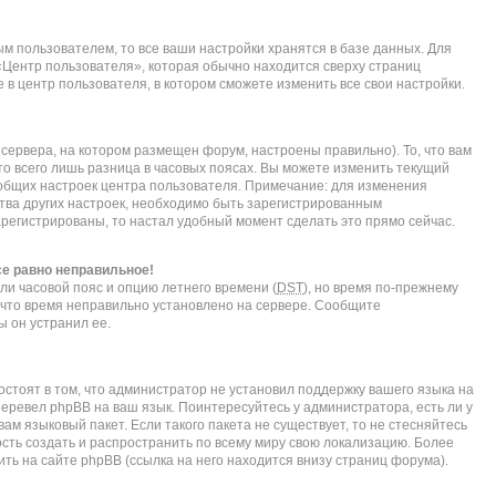
м пользователем, то все ваши настройки хранятся в базе данных. Для
«Центр пользователя», которая обычно находится сверху страниц
 в центр пользователя, в котором сможете изменить все свои настройки.
сервера, на котором размещен форум, настроены правильно). То, что вам
о всего лишь разница в часовых поясах. Вы можете изменить текущий
е общих настроек центра пользователя. Примечание: для изменения
нства других настроек, необходимо быть зарегистрированным
арегистрированы, то настал удобный момент сделать это прямо сейчас.
се равно неправильное!
ли часовой пояс и опцию летнего времени (
DST
), но время по-прежнему
, что время неправильно установлено на сервере. Сообщите
ы он устранил ее.
стоят в том, что администратор не установил поддержку вашего языка на
перевел phpBB на ваш язык. Поинтересуйтесь у администратора, есть ли у
ам языковый пакет. Если такого пакета не существует, то не стесняйтесь
сть создать и распространить по всему миру свою локализацию. Более
ь на сайте phpBB (ссылка на него находится внизу страниц форума).