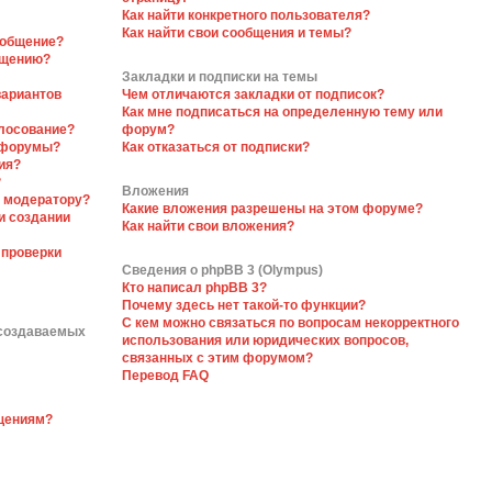
Как найти конкретного пользователя?
Как найти свои сообщения и темы?
ообщение?
бщению?
Закладки и подписки на темы
вариантов
Чем отличаются закладки от подписок?
Как мне подписаться на определенную тему или
олосование?
форум?
 форумы?
Как отказаться от подписки?
ия?
?
Вложения
я модератору?
Какие вложения разрешены на этом форуме?
и создании
Как найти свои вложения?
 проверки
Сведения о phpBB 3 (Olympus)
Кто написал phpBB 3?
Почему здесь нет такой-то функции?
С кем можно связаться по вопросам некорректного
 создаваемых
использования или юридических вопросов,
связанных с этим форумом?
Перевод FAQ
бщениям?