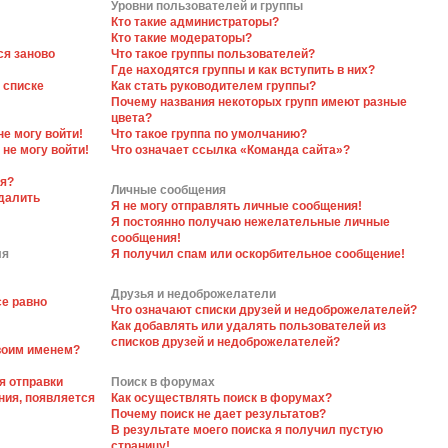
Уровни пользователей и группы
Кто такие администраторы?
Кто такие модераторы?
ся заново
Что такое группы пользователей?
Где находятся группы и как вступить в них?
 списке
Как стать руководителем группы?
Почему названия некоторых групп имеют разные
цвета?
не могу войти!
Что такое группа по умолчанию?
 не могу войти!
Что означает ссылка «Команда сайта»?
ся?
Личные сообщения
далить
Я не могу отправлять личные сообщения!
Я постоянно получаю нежелательные личные
сообщения!
ля
Я получил спам или оскорбительное сообщение!
Друзья и недоброжелатели
се равно
Что означают списки друзей и недоброжелателей?
Как добавлять или удалять пользователей из
списков друзей и недоброжелателей?
своим именем?
я отправки
Поиск в форумах
ния, появляется
Как осуществлять поиск в форумах?
Почему поиск не дает результатов?
В результате моего поиска я получил пустую
страницу!