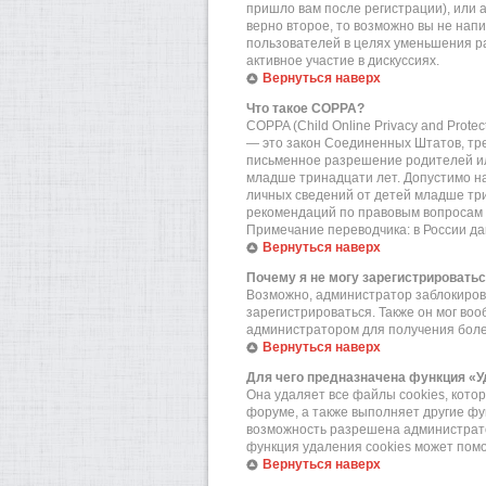
пришло вам после регистрации), или 
верно второе, то возможно вы не нап
пользователей в целях уменьшения р
активное участие в дискуссиях.
Вернуться наверх
Что такое COPPA?
COPPA (Child Online Privacy and Prote
— это закон Соединенных Штатов, тр
письменное разрешение родителей или
младше тринадцати лет. Допустимо на
личных сведений от детей младше три
рекомендаций по правовым вопросам 
Примечание переводчика: в России да
Вернуться наверх
Почему я не могу зарегистрировать
Возможно, администратор заблокирова
зарегистрироваться. Также он мог во
администратором для получения бол
Вернуться наверх
Для чего предназначена функция «У
Она удаляет все файлы cookies, кот
форуме, а также выполняет другие фу
возможность разрешена администратор
функция удаления cookies может пом
Вернуться наверх