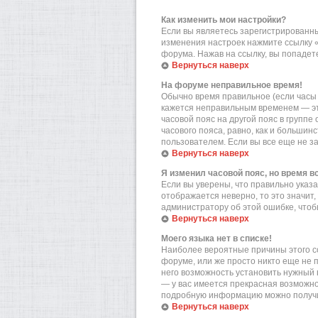
Как изменить мои настройки?
Если вы являетесь зарегистрированны
изменения настроек нажмите ссылку 
форума. Нажав на ссылку, вы попадете
Вернуться наверх
На форуме неправильное время!
Обычно время правильное (если часы 
кажется неправильным временем — эт
часовой пояс на другой пояс в групп
часового пояса, равно, как и больши
пользователем. Если вы все еще не з
Вернуться наверх
Я изменил часовой пояс, но время в
Если вы уверены, что правильно указа
отображается неверно, то это значит
администратору об этой ошибке, чтоб
Вернуться наверх
Моего языка нет в списке!
Наиболее вероятные причины этого со
форуме, или же просто никто еще не 
него возможность установить нужный в
— у вас имеется прекрасная возможно
подробную информацию можно получит
Вернуться наверх