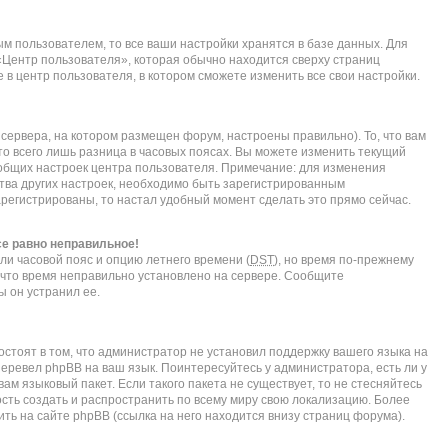
м пользователем, то все ваши настройки хранятся в базе данных. Для
«Центр пользователя», которая обычно находится сверху страниц
 в центр пользователя, в котором сможете изменить все свои настройки.
сервера, на котором размещен форум, настроены правильно). То, что вам
о всего лишь разница в часовых поясах. Вы можете изменить текущий
е общих настроек центра пользователя. Примечание: для изменения
нства других настроек, необходимо быть зарегистрированным
арегистрированы, то настал удобный момент сделать это прямо сейчас.
се равно неправильное!
ли часовой пояс и опцию летнего времени (
DST
), но время по-прежнему
, что время неправильно установлено на сервере. Сообщите
ы он устранил ее.
стоят в том, что администратор не установил поддержку вашего языка на
перевел phpBB на ваш язык. Поинтересуйтесь у администратора, есть ли у
ам языковый пакет. Если такого пакета не существует, то не стесняйтесь
сть создать и распространить по всему миру свою локализацию. Более
ь на сайте phpBB (ссылка на него находится внизу страниц форума).