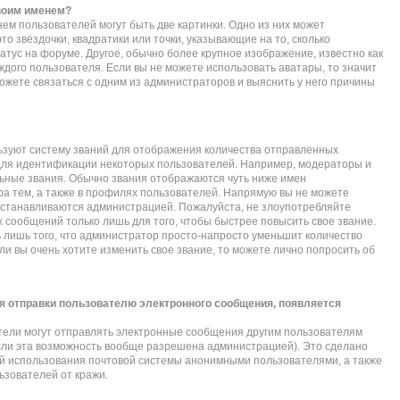
своим именем?
ем пользователей могут быть две картинки. Одно из них может
то звёздочки, квадратики или точки, указывающие на то, сколько
атус на форуме. Другое, обычно более крупное изображение, известно как
ждого пользователя. Если вы не можете использовать аватары, то значит
жете связаться с одним из администраторов и выяснить у него причины
зуют систему званий для отображения количества отправленных
для идентификации некоторых пользователей. Например, модераторы и
ьные звания. Обычно звания отображаются чуть ниже имен
а тем, а также в профилях пользователей. Напрямую вы не можете
 устанавливаются администрацией. Пожалуйста, не злоупотребляйте
сообщений только лишь для того, чтобы быстрее повысить свое звание.
лишь того, что администратор просто-напросто уменьшит количество
и вы очень хотите изменить свое звание, то можете лично попросить об
я отправки пользователю электронного сообщения, появляется
тели могут отправлять электронные сообщения другим пользователям
сли эта возможность вообще разрешена администрацией). Это сделано
 использования почтовой системы анонимными пользователями, а также
ьзователей от кражи.