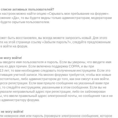
в списке активных пользователей?
их настроек можно найти опцию «Скрывать мое пребывание на форуме».
ложение «Да», то вы будете видны только администраторам, модераторам
ы будете скрытым пользователем.
ожет быть восстановлен, вы всегда можете запросить новый. Для этого
ите на этой странице ссылку «Забыли пароль?», следуйте предложенным
те войти на форум.
не могу войти!
ы вводите имя пользователя и пароль. Если вы уверены, что вводите имя
дна из двух причин. Если включена поддержка COPPA, и вы при
 13 лет, то вам необходимо следовать полученным инструкциям. Если это
активация учетной записи. На многих форумах требуется, чтобы все новые
тоятельно, либо администратором до того, как они смогут в них войти.
ессе регистрации. Если вам пришло сообщение на указанный вами при
, то следуйте инструкциям, указанными в этом сообщении. Если вы не
указали неправильный адрес при регистрации, либо он заблокирован
ы, что ввели правильный адрес электронной почты, но сообщения так и не
к администратору форума.
 не могу войти!
ли неверное имя или пароль (проверьте электронное сообщение, которое