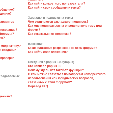
Как найти конкретного пользователя?
Как найти свои сообщения и темы?
ообщение?
бщению?
Закладки и подписки на темы
вариантов
Чем отличаются закладки от подписок?
Как мне подписаться на определенную тему или
олосование?
форум?
 форумы?
Как отказаться от подписки?
ия?
?
Вложения
я модератору?
Какие вложения разрешены на этом форуме?
и создании
Как найти свои вложения?
 проверки
Сведения о phpBB 3 (Olympus)
Кто написал phpBB 3?
Почему здесь нет такой-то функции?
С кем можно связаться по вопросам некорректного
 создаваемых
использования или юридических вопросов,
связанных с этим форумом?
Перевод FAQ
бщениям?