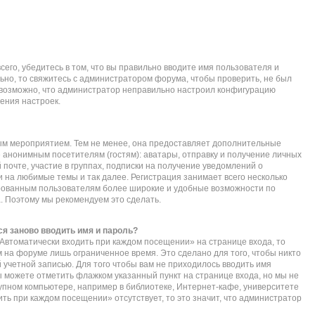
его, убедитесь в том, что вы правильно вводите имя пользователя и
ьно, то свяжитесь с администратором форума, чтобы проверить, не был
е возможно, что администратор неправильно настроил конфигурацию
ения настроек.
ым мероприятием. Тем не менее, она предоставляет дополнительные
 анонимным посетителям (гостям): аватары, отправку и получение личных
почте, участие в группах, подписки на получение уведомлений о
 на любимые темы и так далее. Регистрация занимает всего несколько
ированным пользователям более широкие и удобные возможности по
 Поэтому мы рекомендуем это сделать.
я заново вводить имя и пароль?
Автоматически входить при каждом посещении» на странице входа, то
 на форуме лишь ограниченное время. Это сделано для того, чтобы никто
 учетной записью. Для того чтобы вам не приходилось вводить имя
ы можете отметить флажком указанный пункт на странице входа, но мы не
упном компьютере, например в библиотеке, Интернет-кафе, университете
дить при каждом посещении» отсутствует, то это значит, что администратор