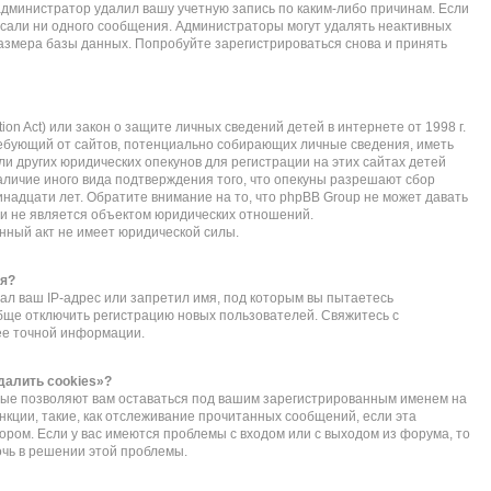
администратор удалил вашу учетную запись по каким-либо причинам. Если
исали ни одного сообщения. Администраторы могут удалять неактивных
азмера базы данных. Попробуйте зарегистрироваться снова и принять
ction Act) или закон о защите личных сведений детей в интернете от 1998 г.
ебующий от сайтов, потенциально собирающих личные сведения, иметь
 других юридических опекунов для регистрации на этих сайтах детей
личие иного вида подтверждения того, что опекуны разрешают сбор
надцати лет. Обратите внимание на то, что phpBB Group не может давать
и не является объектом юридических отношений.
нный акт не имеет юридической силы.
ся?
л ваш IP-адрес или запретил имя, под которым вы пытаетесь
обще отключить регистрацию новых пользователей. Свяжитесь с
ее точной информации.
далить cookies»?
орые позволяют вам оставаться под вашим зарегистрированным именем на
нкции, такие, как отслеживание прочитанных сообщений, если эта
ом. Если у вас имеются проблемы с входом или с выходом из форума, то
очь в решении этой проблемы.