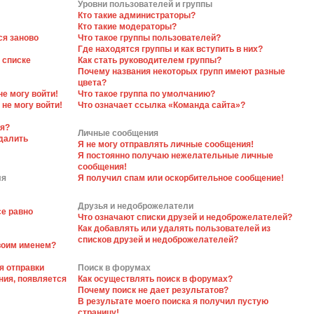
Уровни пользователей и группы
Кто такие администраторы?
Кто такие модераторы?
ся заново
Что такое группы пользователей?
Где находятся группы и как вступить в них?
 списке
Как стать руководителем группы?
Почему названия некоторых групп имеют разные
цвета?
не могу войти!
Что такое группа по умолчанию?
 не могу войти!
Что означает ссылка «Команда сайта»?
ся?
Личные сообщения
далить
Я не могу отправлять личные сообщения!
Я постоянно получаю нежелательные личные
сообщения!
ля
Я получил спам или оскорбительное сообщение!
Друзья и недоброжелатели
се равно
Что означают списки друзей и недоброжелателей?
Как добавлять или удалять пользователей из
списков друзей и недоброжелателей?
своим именем?
я отправки
Поиск в форумах
ния, появляется
Как осуществлять поиск в форумах?
Почему поиск не дает результатов?
В результате моего поиска я получил пустую
страницу!