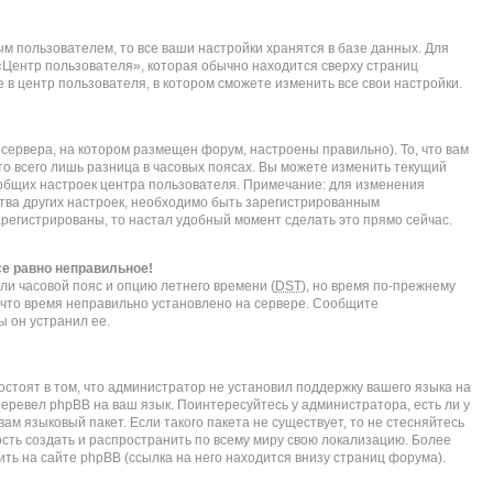
м пользователем, то все ваши настройки хранятся в базе данных. Для
«Центр пользователя», которая обычно находится сверху страниц
 в центр пользователя, в котором сможете изменить все свои настройки.
сервера, на котором размещен форум, настроены правильно). То, что вам
о всего лишь разница в часовых поясах. Вы можете изменить текущий
е общих настроек центра пользователя. Примечание: для изменения
нства других настроек, необходимо быть зарегистрированным
арегистрированы, то настал удобный момент сделать это прямо сейчас.
се равно неправильное!
ли часовой пояс и опцию летнего времени (
DST
), но время по-прежнему
, что время неправильно установлено на сервере. Сообщите
ы он устранил ее.
стоят в том, что администратор не установил поддержку вашего языка на
перевел phpBB на ваш язык. Поинтересуйтесь у администратора, есть ли у
ам языковый пакет. Если такого пакета не существует, то не стесняйтесь
сть создать и распространить по всему миру свою локализацию. Более
ь на сайте phpBB (ссылка на него находится внизу страниц форума).