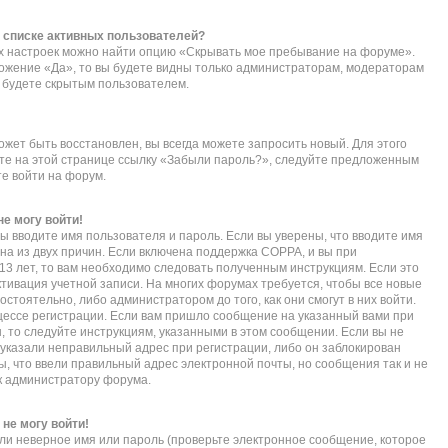
в списке активных пользователей?
их настроек можно найти опцию «Скрывать мое пребывание на форуме».
ложение «Да», то вы будете видны только администраторам, модераторам
ы будете скрытым пользователем.
ожет быть восстановлен, вы всегда можете запросить новый. Для этого
ите на этой странице ссылку «Забыли пароль?», следуйте предложенным
те войти на форум.
не могу войти!
ы вводите имя пользователя и пароль. Если вы уверены, что вводите имя
дна из двух причин. Если включена поддержка COPPA, и вы при
 13 лет, то вам необходимо следовать полученным инструкциям. Если это
активация учетной записи. На многих форумах требуется, чтобы все новые
тоятельно, либо администратором до того, как они смогут в них войти.
ессе регистрации. Если вам пришло сообщение на указанный вами при
, то следуйте инструкциям, указанными в этом сообщении. Если вы не
указали неправильный адрес при регистрации, либо он заблокирован
ы, что ввели правильный адрес электронной почты, но сообщения так и не
к администратору форума.
 не могу войти!
ли неверное имя или пароль (проверьте электронное сообщение, которое