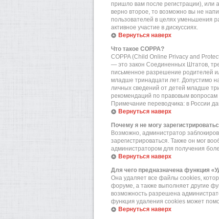
пришло вам после регистрации), или 
верно второе, то возможно вы не нап
пользователей в целях уменьшения р
активное участие в дискуссиях.
Вернуться наверх
Что такое COPPA?
COPPA (Child Online Privacy and Prote
— это закон Соединенных Штатов, тр
письменное разрешение родителей или
младше тринадцати лет. Допустимо на
личных сведений от детей младше три
рекомендаций по правовым вопросам 
Примечание переводчика: в России да
Вернуться наверх
Почему я не могу зарегистрировать
Возможно, администратор заблокирова
зарегистрироваться. Также он мог во
администратором для получения бол
Вернуться наверх
Для чего предназначена функция «У
Она удаляет все файлы cookies, кот
форуме, а также выполняет другие фу
возможность разрешена администратор
функция удаления cookies может пом
Вернуться наверх