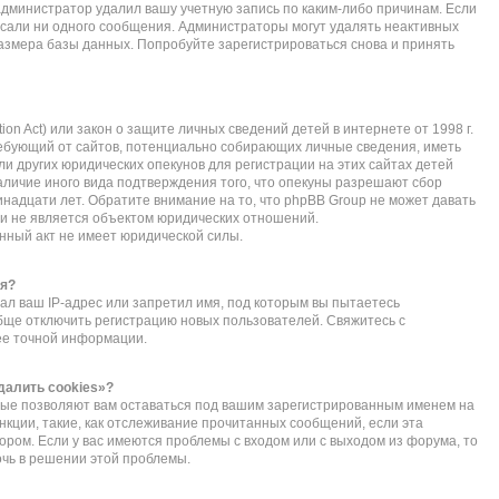
администратор удалил вашу учетную запись по каким-либо причинам. Если
исали ни одного сообщения. Администраторы могут удалять неактивных
азмера базы данных. Попробуйте зарегистрироваться снова и принять
ction Act) или закон о защите личных сведений детей в интернете от 1998 г.
ебующий от сайтов, потенциально собирающих личные сведения, иметь
 других юридических опекунов для регистрации на этих сайтах детей
личие иного вида подтверждения того, что опекуны разрешают сбор
надцати лет. Обратите внимание на то, что phpBB Group не может давать
и не является объектом юридических отношений.
нный акт не имеет юридической силы.
ся?
л ваш IP-адрес или запретил имя, под которым вы пытаетесь
обще отключить регистрацию новых пользователей. Свяжитесь с
ее точной информации.
далить cookies»?
орые позволяют вам оставаться под вашим зарегистрированным именем на
нкции, такие, как отслеживание прочитанных сообщений, если эта
ом. Если у вас имеются проблемы с входом или с выходом из форума, то
очь в решении этой проблемы.