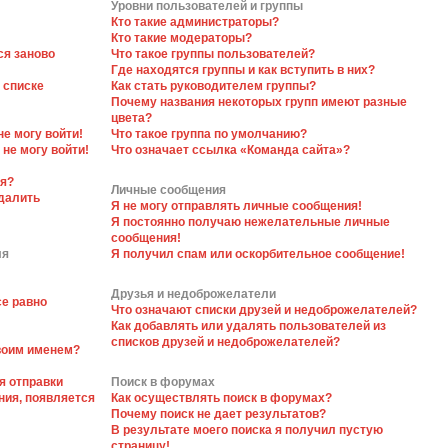
Уровни пользователей и группы
Кто такие администраторы?
Кто такие модераторы?
ся заново
Что такое группы пользователей?
Где находятся группы и как вступить в них?
 списке
Как стать руководителем группы?
Почему названия некоторых групп имеют разные
цвета?
не могу войти!
Что такое группа по умолчанию?
 не могу войти!
Что означает ссылка «Команда сайта»?
ся?
Личные сообщения
далить
Я не могу отправлять личные сообщения!
Я постоянно получаю нежелательные личные
сообщения!
ля
Я получил спам или оскорбительное сообщение!
Друзья и недоброжелатели
се равно
Что означают списки друзей и недоброжелателей?
Как добавлять или удалять пользователей из
списков друзей и недоброжелателей?
своим именем?
я отправки
Поиск в форумах
ния, появляется
Как осуществлять поиск в форумах?
Почему поиск не дает результатов?
В результате моего поиска я получил пустую
страницу!