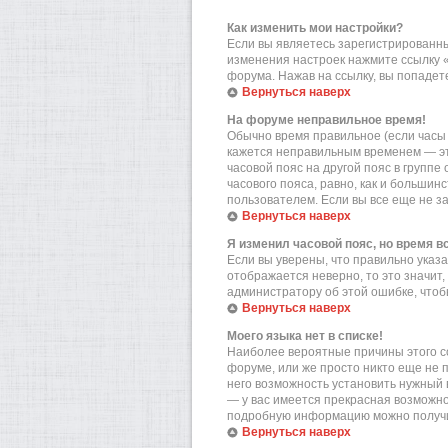
Как изменить мои настройки?
Если вы являетесь зарегистрированны
изменения настроек нажмите ссылку 
форума. Нажав на ссылку, вы попадете
Вернуться наверх
На форуме неправильное время!
Обычно время правильное (если часы 
кажется неправильным временем — эт
часовой пояс на другой пояс в групп
часового пояса, равно, как и больши
пользователем. Если вы все еще не з
Вернуться наверх
Я изменил часовой пояс, но время в
Если вы уверены, что правильно указа
отображается неверно, то это значит
администратору об этой ошибке, чтоб
Вернуться наверх
Моего языка нет в списке!
Наиболее вероятные причины этого со
форуме, или же просто никто еще не 
него возможность установить нужный в
— у вас имеется прекрасная возможно
подробную информацию можно получит
Вернуться наверх