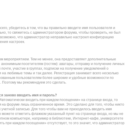
его, убедитесь в том, что вы правильно вводите имя пользователя и
ьно, то свяжитесь с администратором форума, чтобы проверить, не был
е возможно, что администратор неправильно настроил конфигурацию
ения настроек.
ым мероприятием. Тем не менее, она предоставляет дополнительные
 анонимным посетителям (гостям): аватары, отправку и получение личных
почте, участие в группах, подписки на получение уведомлений о
 на любимые темы и так далее. Регистрация занимает всего несколько
ированным пользователям более широкие и удобные возможности по
 Поэтому мы рекомендуем это сделать.
я заново вводить имя и пароль?
Автоматически входить при каждом посещении» на странице входа, то
 на форуме лишь ограниченное время. Это сделано для того, чтобы никто
 учетной записью. Для того чтобы вам не приходилось вводить имя
ы можете отметить флажком указанный пункт на странице входа, но мы не
упном компьютере, например в библиотеке, Интернет-кафе, университете
дить при каждом посещении» отсутствует, то это значит, что администратор