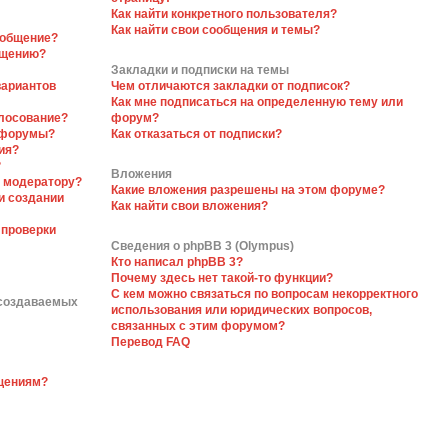
Как найти конкретного пользователя?
Как найти свои сообщения и темы?
ообщение?
бщению?
Закладки и подписки на темы
вариантов
Чем отличаются закладки от подписок?
Как мне подписаться на определенную тему или
олосование?
форум?
 форумы?
Как отказаться от подписки?
ия?
?
Вложения
я модератору?
Какие вложения разрешены на этом форуме?
и создании
Как найти свои вложения?
 проверки
Сведения о phpBB 3 (Olympus)
Кто написал phpBB 3?
Почему здесь нет такой-то функции?
С кем можно связаться по вопросам некорректного
 создаваемых
использования или юридических вопросов,
связанных с этим форумом?
Перевод FAQ
бщениям?