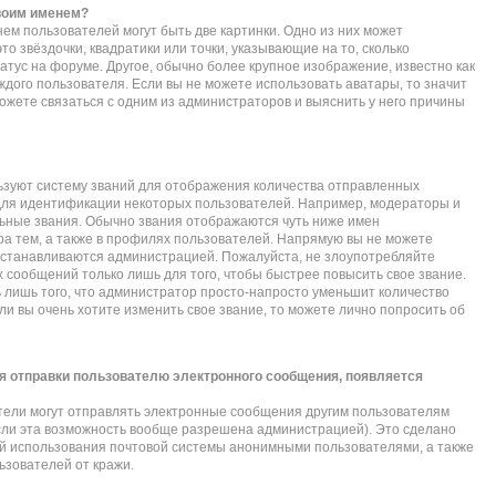
своим именем?
ем пользователей могут быть две картинки. Одно из них может
то звёздочки, квадратики или точки, указывающие на то, сколько
атус на форуме. Другое, обычно более крупное изображение, известно как
ждого пользователя. Если вы не можете использовать аватары, то значит
жете связаться с одним из администраторов и выяснить у него причины
зуют систему званий для отображения количества отправленных
для идентификации некоторых пользователей. Например, модераторы и
ьные звания. Обычно звания отображаются чуть ниже имен
а тем, а также в профилях пользователей. Напрямую вы не можете
 устанавливаются администрацией. Пожалуйста, не злоупотребляйте
сообщений только лишь для того, чтобы быстрее повысить свое звание.
лишь того, что администратор просто-напросто уменьшит количество
и вы очень хотите изменить свое звание, то можете лично попросить об
я отправки пользователю электронного сообщения, появляется
тели могут отправлять электронные сообщения другим пользователям
сли эта возможность вообще разрешена администрацией). Это сделано
 использования почтовой системы анонимными пользователями, а также
ьзователей от кражи.