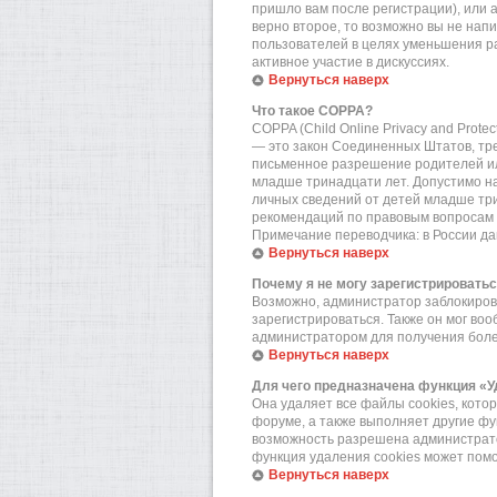
пришло вам после регистрации), или 
верно второе, то возможно вы не нап
пользователей в целях уменьшения р
активное участие в дискуссиях.
Вернуться наверх
Что такое COPPA?
COPPA (Child Online Privacy and Prote
— это закон Соединенных Штатов, тр
письменное разрешение родителей или
младше тринадцати лет. Допустимо на
личных сведений от детей младше три
рекомендаций по правовым вопросам 
Примечание переводчика: в России да
Вернуться наверх
Почему я не могу зарегистрировать
Возможно, администратор заблокирова
зарегистрироваться. Также он мог во
администратором для получения бол
Вернуться наверх
Для чего предназначена функция «У
Она удаляет все файлы cookies, кот
форуме, а также выполняет другие фу
возможность разрешена администратор
функция удаления cookies может пом
Вернуться наверх