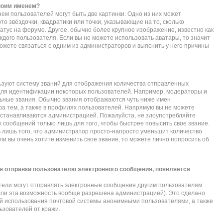
своим именем?
ем пользователей могут быть две картинки. Одно из них может
то звёздочки, квадратики или точки, указывающие на то, сколько
атус на форуме. Другое, обычно более крупное изображение, известно как
ждого пользователя. Если вы не можете использовать аватары, то значит
жете связаться с одним из администраторов и выяснить у него причины
зуют систему званий для отображения количества отправленных
для идентификации некоторых пользователей. Например, модераторы и
ьные звания. Обычно звания отображаются чуть ниже имен
а тем, а также в профилях пользователей. Напрямую вы не можете
 устанавливаются администрацией. Пожалуйста, не злоупотребляйте
сообщений только лишь для того, чтобы быстрее повысить свое звание.
лишь того, что администратор просто-напросто уменьшит количество
и вы очень хотите изменить свое звание, то можете лично попросить об
я отправки пользователю электронного сообщения, появляется
тели могут отправлять электронные сообщения другим пользователям
сли эта возможность вообще разрешена администрацией). Это сделано
 использования почтовой системы анонимными пользователями, а также
ьзователей от кражи.