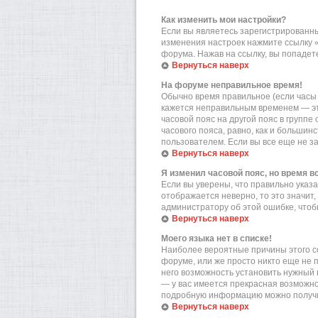
Как изменить мои настройки?
Если вы являетесь зарегистрированны
изменения настроек нажмите ссылку 
форума. Нажав на ссылку, вы попадете
Вернуться наверх
На форуме неправильное время!
Обычно время правильное (если часы 
кажется неправильным временем — эт
часовой пояс на другой пояс в групп
часового пояса, равно, как и больши
пользователем. Если вы все еще не з
Вернуться наверх
Я изменил часовой пояс, но время в
Если вы уверены, что правильно указа
отображается неверно, то это значит
администратору об этой ошибке, чтоб
Вернуться наверх
Моего языка нет в списке!
Наиболее вероятные причины этого со
форуме, или же просто никто еще не 
него возможность установить нужный в
— у вас имеется прекрасная возможно
подробную информацию можно получит
Вернуться наверх