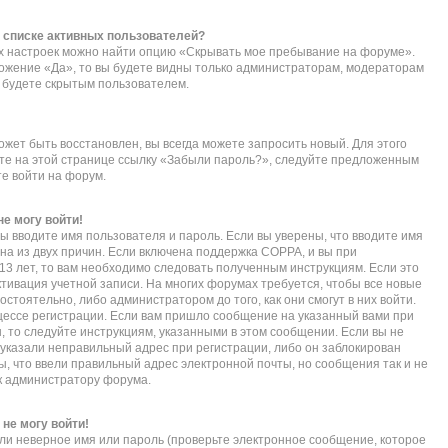
в списке активных пользователей?
их настроек можно найти опцию «Скрывать мое пребывание на форуме».
ложение «Да», то вы будете видны только администраторам, модераторам
ы будете скрытым пользователем.
ожет быть восстановлен, вы всегда можете запросить новый. Для этого
ите на этой странице ссылку «Забыли пароль?», следуйте предложенным
те войти на форум.
не могу войти!
ы вводите имя пользователя и пароль. Если вы уверены, что вводите имя
дна из двух причин. Если включена поддержка COPPA, и вы при
 13 лет, то вам необходимо следовать полученным инструкциям. Если это
активация учетной записи. На многих форумах требуется, чтобы все новые
тоятельно, либо администратором до того, как они смогут в них войти.
ессе регистрации. Если вам пришло сообщение на указанный вами при
, то следуйте инструкциям, указанными в этом сообщении. Если вы не
указали неправильный адрес при регистрации, либо он заблокирован
ы, что ввели правильный адрес электронной почты, но сообщения так и не
к администратору форума.
 не могу войти!
ли неверное имя или пароль (проверьте электронное сообщение, которое