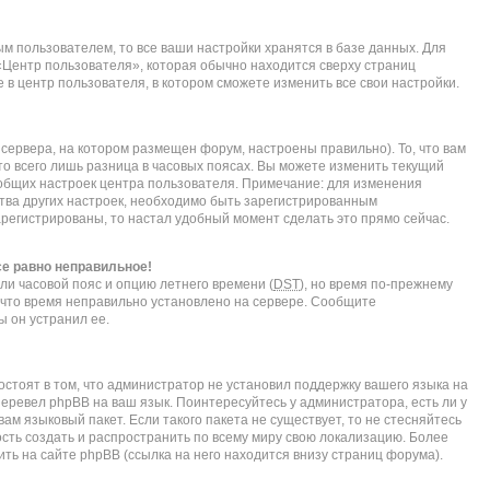
м пользователем, то все ваши настройки хранятся в базе данных. Для
«Центр пользователя», которая обычно находится сверху страниц
 в центр пользователя, в котором сможете изменить все свои настройки.
сервера, на котором размещен форум, настроены правильно). То, что вам
о всего лишь разница в часовых поясах. Вы можете изменить текущий
е общих настроек центра пользователя. Примечание: для изменения
нства других настроек, необходимо быть зарегистрированным
арегистрированы, то настал удобный момент сделать это прямо сейчас.
се равно неправильное!
ли часовой пояс и опцию летнего времени (
DST
), но время по-прежнему
, что время неправильно установлено на сервере. Сообщите
ы он устранил ее.
стоят в том, что администратор не установил поддержку вашего языка на
перевел phpBB на ваш язык. Поинтересуйтесь у администратора, есть ли у
ам языковый пакет. Если такого пакета не существует, то не стесняйтесь
сть создать и распространить по всему миру свою локализацию. Более
ь на сайте phpBB (ссылка на него находится внизу страниц форума).