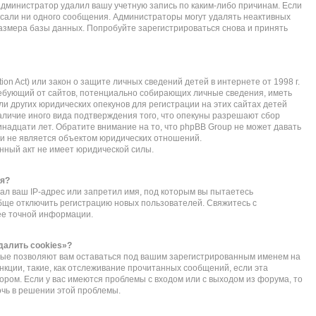
администратор удалил вашу учетную запись по каким-либо причинам. Если
исали ни одного сообщения. Администраторы могут удалять неактивных
азмера базы данных. Попробуйте зарегистрироваться снова и принять
ction Act) или закон о защите личных сведений детей в интернете от 1998 г.
ебующий от сайтов, потенциально собирающих личные сведения, иметь
 других юридических опекунов для регистрации на этих сайтах детей
личие иного вида подтверждения того, что опекуны разрешают сбор
надцати лет. Обратите внимание на то, что phpBB Group не может давать
и не является объектом юридических отношений.
нный акт не имеет юридической силы.
ся?
л ваш IP-адрес или запретил имя, под которым вы пытаетесь
обще отключить регистрацию новых пользователей. Свяжитесь с
ее точной информации.
далить cookies»?
орые позволяют вам оставаться под вашим зарегистрированным именем на
нкции, такие, как отслеживание прочитанных сообщений, если эта
ом. Если у вас имеются проблемы с входом или с выходом из форума, то
очь в решении этой проблемы.