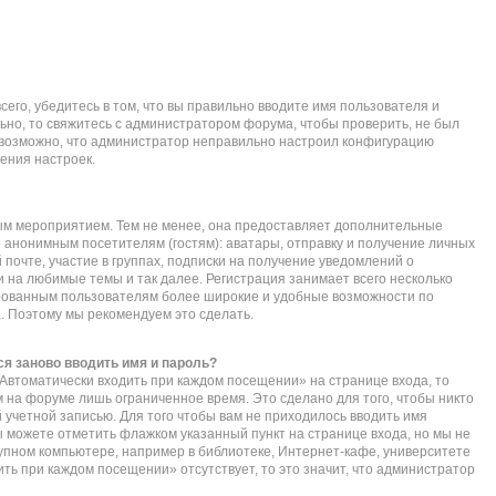
его, убедитесь в том, что вы правильно вводите имя пользователя и
ьно, то свяжитесь с администратором форума, чтобы проверить, не был
е возможно, что администратор неправильно настроил конфигурацию
ения настроек.
ым мероприятием. Тем не менее, она предоставляет дополнительные
 анонимным посетителям (гостям): аватары, отправку и получение личных
почте, участие в группах, подписки на получение уведомлений о
 на любимые темы и так далее. Регистрация занимает всего несколько
ированным пользователям более широкие и удобные возможности по
 Поэтому мы рекомендуем это сделать.
я заново вводить имя и пароль?
Автоматически входить при каждом посещении» на странице входа, то
 на форуме лишь ограниченное время. Это сделано для того, чтобы никто
 учетной записью. Для того чтобы вам не приходилось вводить имя
ы можете отметить флажком указанный пункт на странице входа, но мы не
упном компьютере, например в библиотеке, Интернет-кафе, университете
дить при каждом посещении» отсутствует, то это значит, что администратор