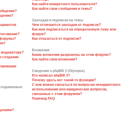
Как найти конкретного пользователя?
Как найти свои сообщения и темы?
ообщение?
бщению?
Закладки и подписки на темы
вариантов
Чем отличаются закладки от подписок?
Как мне подписаться на определенную тему или
олосование?
форум?
 форумы?
Как отказаться от подписки?
ия?
?
Вложения
я модератору?
Какие вложения разрешены на этом форуме?
и создании
Как найти свои вложения?
 проверки
Сведения о phpBB 3 (Olympus)
Кто написал phpBB 3?
Почему здесь нет такой-то функции?
С кем можно связаться по вопросам некорректного
 создаваемых
использования или юридических вопросов,
связанных с этим форумом?
Перевод FAQ
бщениям?