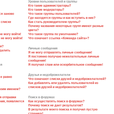
Уровни пользователей и группы
Кто такие администраторы?
Кто такие модераторы?
ся заново
Что такое группы пользователей?
Где находятся группы и как вступить в них?
 списке
Как стать руководителем группы?
Почему названия некоторых групп имеют разные
цвета?
не могу войти!
Что такое группа по умолчанию?
 не могу войти!
Что означает ссылка «Команда сайта»?
ся?
Личные сообщения
далить
Я не могу отправлять личные сообщения!
Я постоянно получаю нежелательные личные
сообщения!
ля
Я получил спам или оскорбительное сообщение!
Друзья и недоброжелатели
се равно
Что означают списки друзей и недоброжелателей?
Как добавлять или удалять пользователей из
списков друзей и недоброжелателей?
своим именем?
я отправки
Поиск в форумах
ния, появляется
Как осуществлять поиск в форумах?
Почему поиск не дает результатов?
В результате моего поиска я получил пустую
страницу!