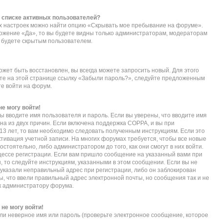
в списке активных пользователей?
их настроек можно найти опцию «Скрывать мое пребывание на форуме».
ложение «Да», то вы будете видны только администраторам, модераторам
ы будете скрытым пользователем.
ожет быть восстановлен, вы всегда можете запросить новый. Для этого
ите на этой странице ссылку «Забыли пароль?», следуйте предложенным
те войти на форум.
не могу войти!
ы вводите имя пользователя и пароль. Если вы уверены, что вводите имя
дна из двух причин. Если включена поддержка COPPA, и вы при
 13 лет, то вам необходимо следовать полученным инструкциям. Если это
активация учетной записи. На многих форумах требуется, чтобы все новые
тоятельно, либо администратором до того, как они смогут в них войти.
ессе регистрации. Если вам пришло сообщение на указанный вами при
, то следуйте инструкциям, указанными в этом сообщении. Если вы не
указали неправильный адрес при регистрации, либо он заблокирован
ы, что ввели правильный адрес электронной почты, но сообщения так и не
к администратору форума.
 не могу войти!
ли неверное имя или пароль (проверьте электронное сообщение, которое