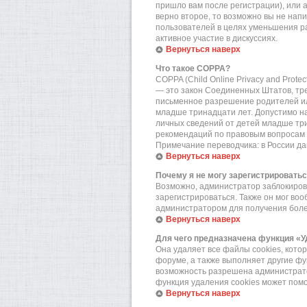
пришло вам после регистрации), или 
верно второе, то возможно вы не нап
пользователей в целях уменьшения р
активное участие в дискуссиях.
Вернуться наверх
Что такое COPPA?
COPPA (Child Online Privacy and Prote
— это закон Соединенных Штатов, тр
письменное разрешение родителей или
младше тринадцати лет. Допустимо на
личных сведений от детей младше три
рекомендаций по правовым вопросам 
Примечание переводчика: в России да
Вернуться наверх
Почему я не могу зарегистрировать
Возможно, администратор заблокирова
зарегистрироваться. Также он мог во
администратором для получения бол
Вернуться наверх
Для чего предназначена функция «У
Она удаляет все файлы cookies, кот
форуме, а также выполняет другие фу
возможность разрешена администратор
функция удаления cookies может пом
Вернуться наверх