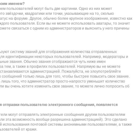
своим именем?
ем пользователей могут быть две картинки. Одно из них может
то звёздочки, квадратики или точки, указывающие на то, сколько
атус на форуме. Другое, обычно более крупное изображение, известно как
ждого пользователя. Если вы не можете использовать аватары, то значит
жете связаться с одним из администраторов и выяснить у него причины
зуют систему званий для отображения количества отправленных
для идентификации некоторых пользователей. Например, модераторы и
ьные звания. Обычно звания отображаются чуть ниже имен
а тем, а также в профилях пользователей. Напрямую вы не можете
 устанавливаются администрацией. Пожалуйста, не злоупотребляйте
сообщений только лишь для того, чтобы быстрее повысить свое звание.
лишь того, что администратор просто-напросто уменьшит количество
и вы очень хотите изменить свое звание, то можете лично попросить об
я отправки пользователю электронного сообщения, появляется
тели могут отправлять электронные сообщения другим пользователям
сли эта возможность вообще разрешена администрацией). Это сделано
 использования почтовой системы анонимными пользователями, а также
ьзователей от кражи.