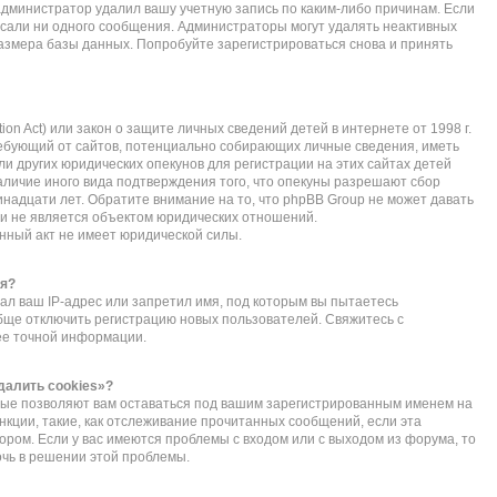
администратор удалил вашу учетную запись по каким-либо причинам. Если
исали ни одного сообщения. Администраторы могут удалять неактивных
азмера базы данных. Попробуйте зарегистрироваться снова и принять
ction Act) или закон о защите личных сведений детей в интернете от 1998 г.
ебующий от сайтов, потенциально собирающих личные сведения, иметь
 других юридических опекунов для регистрации на этих сайтах детей
личие иного вида подтверждения того, что опекуны разрешают сбор
надцати лет. Обратите внимание на то, что phpBB Group не может давать
и не является объектом юридических отношений.
нный акт не имеет юридической силы.
ся?
л ваш IP-адрес или запретил имя, под которым вы пытаетесь
обще отключить регистрацию новых пользователей. Свяжитесь с
ее точной информации.
далить cookies»?
орые позволяют вам оставаться под вашим зарегистрированным именем на
нкции, такие, как отслеживание прочитанных сообщений, если эта
ом. Если у вас имеются проблемы с входом или с выходом из форума, то
очь в решении этой проблемы.