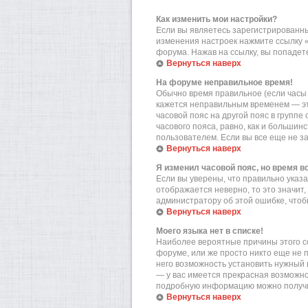
Как изменить мои настройки?
Если вы являетесь зарегистрированны
изменения настроек нажмите ссылку 
форума. Нажав на ссылку, вы попадете
Вернуться наверх
На форуме неправильное время!
Обычно время правильное (если часы 
кажется неправильным временем — эт
часовой пояс на другой пояс в групп
часового пояса, равно, как и больши
пользователем. Если вы все еще не з
Вернуться наверх
Я изменил часовой пояс, но время в
Если вы уверены, что правильно указа
отображается неверно, то это значит
администратору об этой ошибке, чтоб
Вернуться наверх
Моего языка нет в списке!
Наиболее вероятные причины этого со
форуме, или же просто никто еще не 
него возможность установить нужный в
— у вас имеется прекрасная возможно
подробную информацию можно получит
Вернуться наверх