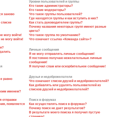
Уровни пользователей и группы
Кто такие администраторы?
Кто такие модераторы?
ся заново
Что такое группы пользователей?
Где находятся группы и как вступить в них?
 списке
Как стать руководителем группы?
Почему названия некоторых групп имеют разные
цвета?
не могу войти!
Что такое группа по умолчанию?
 не могу войти!
Что означает ссылка «Команда сайта»?
ся?
Личные сообщения
далить
Я не могу отправлять личные сообщения!
Я постоянно получаю нежелательные личные
сообщения!
ля
Я получил спам или оскорбительное сообщение!
Друзья и недоброжелатели
се равно
Что означают списки друзей и недоброжелателей?
Как добавлять или удалять пользователей из
списков друзей и недоброжелателей?
своим именем?
я отправки
Поиск в форумах
ния, появляется
Как осуществлять поиск в форумах?
Почему поиск не дает результатов?
В результате моего поиска я получил пустую
страницу!