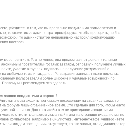
его, убедитесь в том, что вы правильно вводите имя пользователя и
ьно, то свяжитесь с администратором форума, чтобы проверить, не был
е возможно, что администратор неправильно настроил конфигурацию
ения настроек.
ым мероприятием. Тем не менее, она предоставляет дополнительные
 анонимным посетителям (гостям): аватары, отправку и получение личных
почте, участие в группах, подписки на получение уведомлений о
 на любимые темы и так далее. Регистрация занимает всего несколько
ированным пользователям более широкие и удобные возможности по
 Поэтому мы рекомендуем это сделать.
я заново вводить имя и пароль?
Автоматически входить при каждом посещении» на странице входа, то
 на форуме лишь ограниченное время. Это сделано для того, чтобы никто
 учетной записью. Для того чтобы вам не приходилось вводить имя
ы можете отметить флажком указанный пункт на странице входа, но мы не
упном компьютере, например в библиотеке, Интернет-кафе, университете
дить при каждом посещении» отсутствует, то это значит, что администратор