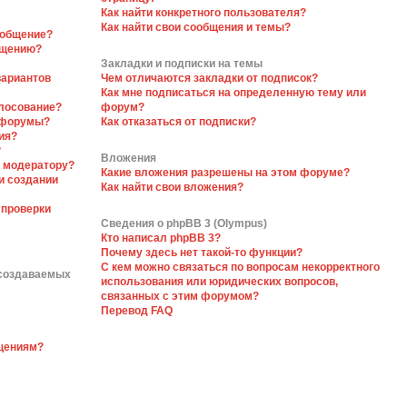
Как найти конкретного пользователя?
Как найти свои сообщения и темы?
ообщение?
бщению?
Закладки и подписки на темы
вариантов
Чем отличаются закладки от подписок?
Как мне подписаться на определенную тему или
олосование?
форум?
 форумы?
Как отказаться от подписки?
ия?
?
Вложения
я модератору?
Какие вложения разрешены на этом форуме?
и создании
Как найти свои вложения?
 проверки
Сведения о phpBB 3 (Olympus)
Кто написал phpBB 3?
Почему здесь нет такой-то функции?
С кем можно связаться по вопросам некорректного
 создаваемых
использования или юридических вопросов,
связанных с этим форумом?
Перевод FAQ
бщениям?