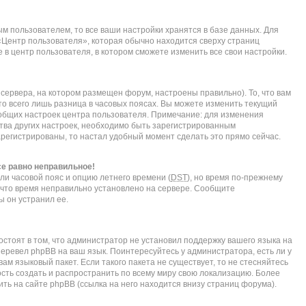
м пользователем, то все ваши настройки хранятся в базе данных. Для
«Центр пользователя», которая обычно находится сверху страниц
 в центр пользователя, в котором сможете изменить все свои настройки.
сервера, на котором размещен форум, настроены правильно). То, что вам
о всего лишь разница в часовых поясах. Вы можете изменить текущий
е общих настроек центра пользователя. Примечание: для изменения
нства других настроек, необходимо быть зарегистрированным
арегистрированы, то настал удобный момент сделать это прямо сейчас.
се равно неправильное!
ли часовой пояс и опцию летнего времени (
DST
), но время по-прежнему
, что время неправильно установлено на сервере. Сообщите
ы он устранил ее.
стоят в том, что администратор не установил поддержку вашего языка на
перевел phpBB на ваш язык. Поинтересуйтесь у администратора, есть ли у
ам языковый пакет. Если такого пакета не существует, то не стесняйтесь
сть создать и распространить по всему миру свою локализацию. Более
ь на сайте phpBB (ссылка на него находится внизу страниц форума).