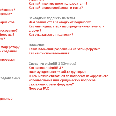
Как найти конкретного пользователя?
Как найти свои сообщения и темы?
ообщение?
бщению?
Закладки и подписки на темы
вариантов
Чем отличаются закладки от подписок?
Как мне подписаться на определенную тему или
олосование?
форум?
 форумы?
Как отказаться от подписки?
ия?
?
Вложения
я модератору?
Какие вложения разрешены на этом форуме?
и создании
Как найти свои вложения?
 проверки
Сведения о phpBB 3 (Olympus)
Кто написал phpBB 3?
Почему здесь нет такой-то функции?
С кем можно связаться по вопросам некорректного
 создаваемых
использования или юридических вопросов,
связанных с этим форумом?
Перевод FAQ
бщениям?