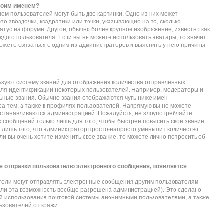
своим именем?
ем пользователей могут быть две картинки. Одно из них может
то звёздочки, квадратики или точки, указывающие на то, сколько
атус на форуме. Другое, обычно более крупное изображение, известно как
ждого пользователя. Если вы не можете использовать аватары, то значит
жете связаться с одним из администраторов и выяснить у него причины
зуют систему званий для отображения количества отправленных
для идентификации некоторых пользователей. Например, модераторы и
ьные звания. Обычно звания отображаются чуть ниже имен
а тем, а также в профилях пользователей. Напрямую вы не можете
 устанавливаются администрацией. Пожалуйста, не злоупотребляйте
сообщений только лишь для того, чтобы быстрее повысить свое звание.
лишь того, что администратор просто-напросто уменьшит количество
и вы очень хотите изменить свое звание, то можете лично попросить об
я отправки пользователю электронного сообщения, появляется
тели могут отправлять электронные сообщения другим пользователям
сли эта возможность вообще разрешена администрацией). Это сделано
 использования почтовой системы анонимными пользователями, а также
ьзователей от кражи.