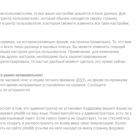
м пользователем, то все ваши настройки хранятся в базе данных. Для
«Центр пользователя», которая обычно находится сверху страниц
 в центр пользователя, в котором сможете изменить все свои настройки.
сервера, на котором размещен форум, настроены правильно). То, что вам
о всего лишь разница в часовых поясах. Вы можете изменить текущий
е общих настроек центра пользователя. Примечание: для изменения
нства других настроек, необходимо быть зарегистрированным
арегистрированы, то настал удобный момент сделать это прямо сейчас.
се равно неправильное!
ли часовой пояс и опцию летнего времени (
DST
), но время по-прежнему
, что время неправильно установлено на сервере. Сообщите
ы он устранил ее.
стоят в том, что администратор не установил поддержку вашего языка на
перевел phpBB на ваш язык. Поинтересуйтесь у администратора, есть ли у
ам языковый пакет. Если такого пакета не существует, то не стесняйтесь
сть создать и распространить по всему миру свою локализацию. Более
ь на сайте phpBB (ссылка на него находится внизу страниц форума).