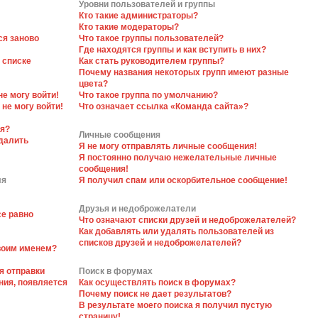
Уровни пользователей и группы
Кто такие администраторы?
Кто такие модераторы?
ся заново
Что такое группы пользователей?
Где находятся группы и как вступить в них?
 списке
Как стать руководителем группы?
Почему названия некоторых групп имеют разные
цвета?
не могу войти!
Что такое группа по умолчанию?
 не могу войти!
Что означает ссылка «Команда сайта»?
ся?
Личные сообщения
далить
Я не могу отправлять личные сообщения!
Я постоянно получаю нежелательные личные
сообщения!
ля
Я получил спам или оскорбительное сообщение!
Друзья и недоброжелатели
се равно
Что означают списки друзей и недоброжелателей?
Как добавлять или удалять пользователей из
списков друзей и недоброжелателей?
своим именем?
я отправки
Поиск в форумах
ния, появляется
Как осуществлять поиск в форумах?
Почему поиск не дает результатов?
В результате моего поиска я получил пустую
страницу!