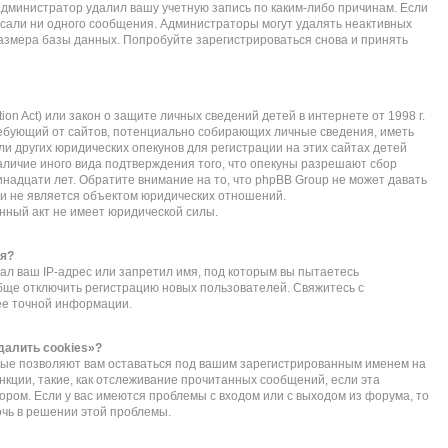
администратор удалил вашу учетную запись по каким-либо причинам. Если
исали ни одного сообщения. Администраторы могут удалять неактивных
азмера базы данных. Попробуйте зарегистрироваться снова и принять
ction Act) или закон о защите личных сведений детей в интернете от 1998 г.
ебующий от сайтов, потенциально собирающих личные сведения, иметь
 других юридических опекунов для регистрации на этих сайтах детей
личие иного вида подтверждения того, что опекуны разрешают сбор
надцати лет. Обратите внимание на то, что phpBB Group не может давать
и не является объектом юридических отношений.
нный акт не имеет юридической силы.
ся?
л ваш IP-адрес или запретил имя, под которым вы пытаетесь
обще отключить регистрацию новых пользователей. Свяжитесь с
ее точной информации.
далить cookies»?
орые позволяют вам оставаться под вашим зарегистрированным именем на
нкции, такие, как отслеживание прочитанных сообщений, если эта
ом. Если у вас имеются проблемы с входом или с выходом из форума, то
очь в решении этой проблемы.