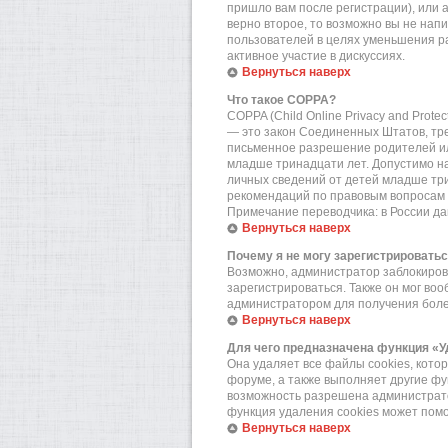
пришло вам после регистрации), или 
верно второе, то возможно вы не нап
пользователей в целях уменьшения р
активное участие в дискуссиях.
Вернуться наверх
Что такое COPPA?
COPPA (Child Online Privacy and Prote
— это закон Соединенных Штатов, тр
письменное разрешение родителей или
младше тринадцати лет. Допустимо на
личных сведений от детей младше три
рекомендаций по правовым вопросам 
Примечание переводчика: в России да
Вернуться наверх
Почему я не могу зарегистрировать
Возможно, администратор заблокирова
зарегистрироваться. Также он мог во
администратором для получения бол
Вернуться наверх
Для чего предназначена функция «У
Она удаляет все файлы cookies, кот
форуме, а также выполняет другие фу
возможность разрешена администратор
функция удаления cookies может пом
Вернуться наверх