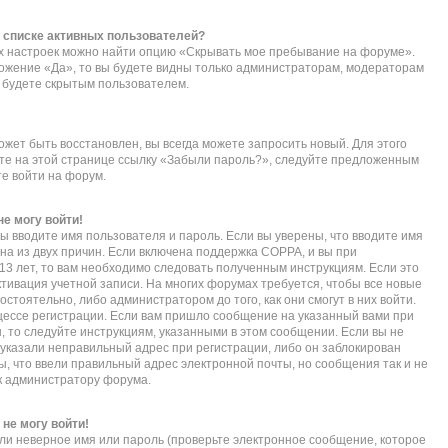
в списке активных пользователей?
их настроек можно найти опцию «Скрывать мое пребывание на форуме».
ложение «Да», то вы будете видны только администраторам, модераторам
ы будете скрытым пользователем.
ожет быть восстановлен, вы всегда можете запросить новый. Для этого
ите на этой странице ссылку «Забыли пароль?», следуйте предложенным
те войти на форум.
не могу войти!
ы вводите имя пользователя и пароль. Если вы уверены, что вводите имя
дна из двух причин. Если включена поддержка COPPA, и вы при
 13 лет, то вам необходимо следовать полученным инструкциям. Если это
активация учетной записи. На многих форумах требуется, чтобы все новые
тоятельно, либо администратором до того, как они смогут в них войти.
ессе регистрации. Если вам пришло сообщение на указанный вами при
, то следуйте инструкциям, указанными в этом сообщении. Если вы не
указали неправильный адрес при регистрации, либо он заблокирован
ы, что ввели правильный адрес электронной почты, но сообщения так и не
к администратору форума.
 не могу войти!
ли неверное имя или пароль (проверьте электронное сообщение, которое