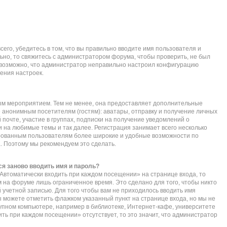
его, убедитесь в том, что вы правильно вводите имя пользователя и
ьно, то свяжитесь с администратором форума, чтобы проверить, не был
е возможно, что администратор неправильно настроил конфигурацию
ения настроек.
ым мероприятием. Тем не менее, она предоставляет дополнительные
 анонимным посетителям (гостям): аватары, отправку и получение личных
почте, участие в группах, подписки на получение уведомлений о
 на любимые темы и так далее. Регистрация занимает всего несколько
ированным пользователям более широкие и удобные возможности по
 Поэтому мы рекомендуем это сделать.
я заново вводить имя и пароль?
Автоматически входить при каждом посещении» на странице входа, то
 на форуме лишь ограниченное время. Это сделано для того, чтобы никто
 учетной записью. Для того чтобы вам не приходилось вводить имя
ы можете отметить флажком указанный пункт на странице входа, но мы не
упном компьютере, например в библиотеке, Интернет-кафе, университете
дить при каждом посещении» отсутствует, то это значит, что администратор