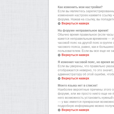
Как изменить мои настройки?
Если вы являетесь зарегистрированны
изменения настроек нажмите ссылку 
форума. Нажав на ссылку, вы попадете
Вернуться наверх
На форуме неправильное время!
Обычно время правильное (если часы 
кажется неправильным временем — эт
часовой пояс на другой пояс в групп
часового пояса, равно, как и больши
пользователем. Если вы все еще не з
Вернуться наверх
Я изменил часовой пояс, но время в
Если вы уверены, что правильно указа
отображается неверно, то это значит
администратору об этой ошибке, чтоб
Вернуться наверх
Моего языка нет в списке!
Наиболее вероятные причины этого со
форуме, или же просто никто еще не 
него возможность установить нужный в
— у вас имеется прекрасная возможно
подробную информацию можно получит
Вернуться наверх