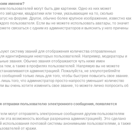
своим именем?
ем пользователей могут быть две картинки. Одно из них может
то звёздочки, квадратики или точки, указывающие на то, сколько
атус на форуме. Другое, обычно более крупное изображение, известно как
ждого пользователя. Если вы не можете использовать аватары, то значит
жете связаться с одним из администраторов и выяснить у него причины
зуют систему званий для отображения количества отправленных
для идентификации некоторых пользователей. Например, модераторы и
ьные звания. Обычно звания отображаются чуть ниже имен
а тем, а также в профилях пользователей. Напрямую вы не можете
 устанавливаются администрацией. Пожалуйста, не злоупотребляйте
сообщений только лишь для того, чтобы быстрее повысить свое звание.
лишь того, что администратор просто-напросто уменьшит количество
и вы очень хотите изменить свое звание, то можете лично попросить об
я отправки пользователю электронного сообщения, появляется
тели могут отправлять электронные сообщения другим пользователям
сли эта возможность вообще разрешена администрацией). Это сделано
 использования почтовой системы анонимными пользователями, а также
ьзователей от кражи.