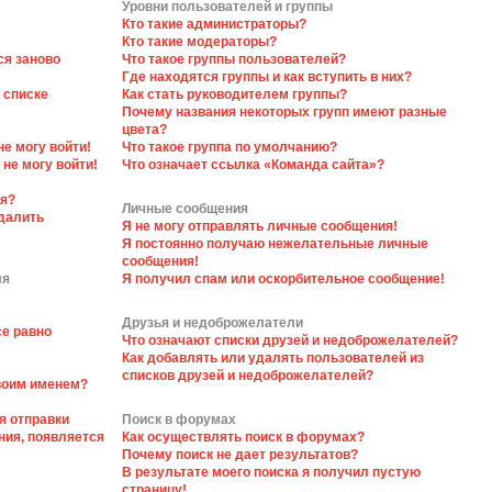
Уровни пользователей и группы
Кто такие администраторы?
Кто такие модераторы?
ся заново
Что такое группы пользователей?
Где находятся группы и как вступить в них?
 списке
Как стать руководителем группы?
Почему названия некоторых групп имеют разные
цвета?
не могу войти!
Что такое группа по умолчанию?
 не могу войти!
Что означает ссылка «Команда сайта»?
ся?
Личные сообщения
далить
Я не могу отправлять личные сообщения!
Я постоянно получаю нежелательные личные
сообщения!
ля
Я получил спам или оскорбительное сообщение!
Друзья и недоброжелатели
се равно
Что означают списки друзей и недоброжелателей?
Как добавлять или удалять пользователей из
списков друзей и недоброжелателей?
своим именем?
я отправки
Поиск в форумах
ния, появляется
Как осуществлять поиск в форумах?
Почему поиск не дает результатов?
В результате моего поиска я получил пустую
страницу!