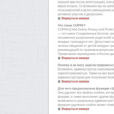
пришло вам после регистрации), или 
верно второе, то возможно вы не нап
пользователей в целях уменьшения р
активное участие в дискуссиях.
Вернуться наверх
Что такое COPPA?
COPPA (Child Online Privacy and Prote
— это закон Соединенных Штатов, тр
письменное разрешение родителей или
младше тринадцати лет. Допустимо на
личных сведений от детей младше три
рекомендаций по правовым вопросам 
Примечание переводчика: в России да
Вернуться наверх
Почему я не могу зарегистрировать
Возможно, администратор заблокирова
зарегистрироваться. Также он мог во
администратором для получения бол
Вернуться наверх
Для чего предназначена функция «У
Она удаляет все файлы cookies, кот
форуме, а также выполняет другие фу
возможность разрешена администратор
функция удаления cookies может пом
Вернуться наверх