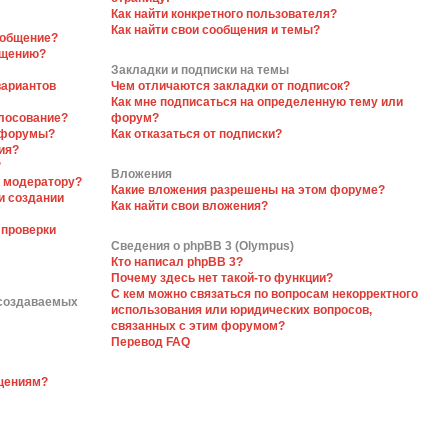
Как найти конкретного пользователя?
Как найти свои сообщения и темы?
ообщение?
бщению?
Закладки и подписки на темы
вариантов
Чем отличаются закладки от подписок?
Как мне подписаться на определенную тему или
олосование?
форум?
 форумы?
Как отказаться от подписки?
ия?
?
Вложения
я модератору?
Какие вложения разрешены на этом форуме?
и создании
Как найти свои вложения?
 проверки
Сведения о phpBB 3 (Olympus)
Кто написал phpBB 3?
Почему здесь нет такой-то функции?
С кем можно связаться по вопросам некорректного
 создаваемых
использования или юридических вопросов,
связанных с этим форумом?
Перевод FAQ
бщениям?