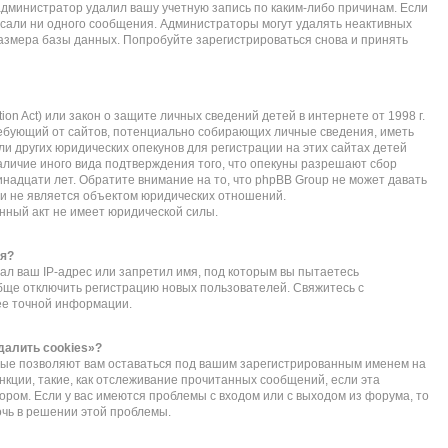
администратор удалил вашу учетную запись по каким-либо причинам. Если
исали ни одного сообщения. Администраторы могут удалять неактивных
азмера базы данных. Попробуйте зарегистрироваться снова и принять
ction Act) или закон о защите личных сведений детей в интернете от 1998 г.
ебующий от сайтов, потенциально собирающих личные сведения, иметь
 других юридических опекунов для регистрации на этих сайтах детей
личие иного вида подтверждения того, что опекуны разрешают сбор
надцати лет. Обратите внимание на то, что phpBB Group не может давать
и не является объектом юридических отношений.
нный акт не имеет юридической силы.
ся?
л ваш IP-адрес или запретил имя, под которым вы пытаетесь
обще отключить регистрацию новых пользователей. Свяжитесь с
ее точной информации.
далить cookies»?
орые позволяют вам оставаться под вашим зарегистрированным именем на
нкции, такие, как отслеживание прочитанных сообщений, если эта
ом. Если у вас имеются проблемы с входом или с выходом из форума, то
очь в решении этой проблемы.