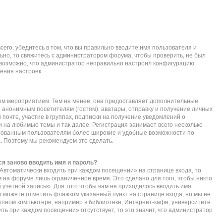
его, убедитесь в том, что вы правильно вводите имя пользователя и
ьно, то свяжитесь с администратором форума, чтобы проверить, не был
е возможно, что администратор неправильно настроил конфигурацию
ения настроек.
ым мероприятием. Тем не менее, она предоставляет дополнительные
 анонимным посетителям (гостям): аватары, отправку и получение личных
почте, участие в группах, подписки на получение уведомлений о
 на любимые темы и так далее. Регистрация занимает всего несколько
ированным пользователям более широкие и удобные возможности по
 Поэтому мы рекомендуем это сделать.
я заново вводить имя и пароль?
Автоматически входить при каждом посещении» на странице входа, то
 на форуме лишь ограниченное время. Это сделано для того, чтобы никто
 учетной записью. Для того чтобы вам не приходилось вводить имя
ы можете отметить флажком указанный пункт на странице входа, но мы не
упном компьютере, например в библиотеке, Интернет-кафе, университете
дить при каждом посещении» отсутствует, то это значит, что администратор