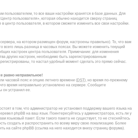
м пользователем, то все ваши настройки хранятся в базе данных. Для
«Центр пользователя», которая обычно находится сверху страниц
 в центр пользователя, в котором сможете изменить все свои настройки.
сервера, на котором размещен форум, настроены правильно). То, что вам
о всего лишь разница в часовых поясах. Вы можете изменить текущий
е общих настроек центра пользователя. Примечание: для изменения
нства других настроек, необходимо быть зарегистрированным
арегистрированы, то настал удобный момент сделать это прямо сейчас.
се равно неправильное!
ли часовой пояс и опцию летнего времени (
DST
), но время по-прежнему
, что время неправильно установлено на сервере. Сообщите
ы он устранил ее.
стоят в том, что администратор не установил поддержку вашего языка на
перевел phpBB на ваш язык. Поинтересуйтесь у администратора, есть ли у
ам языковый пакет. Если такого пакета не существует, то не стесняйтесь
сть создать и распространить по всему миру свою локализацию. Более
ь на сайте phpBB (ссылка на него находится внизу страниц форума).