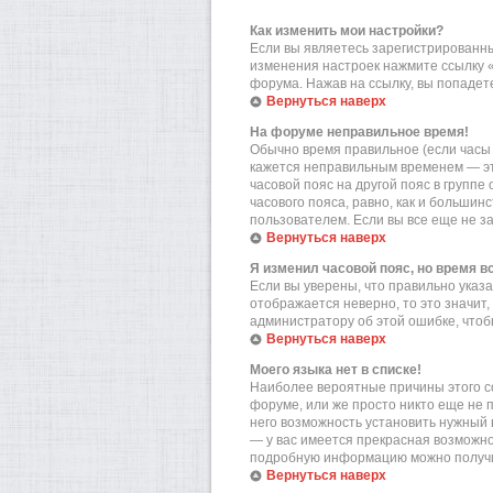
Как изменить мои настройки?
Если вы являетесь зарегистрированны
изменения настроек нажмите ссылку 
форума. Нажав на ссылку, вы попадете
Вернуться наверх
На форуме неправильное время!
Обычно время правильное (если часы 
кажется неправильным временем — эт
часовой пояс на другой пояс в групп
часового пояса, равно, как и больши
пользователем. Если вы все еще не з
Вернуться наверх
Я изменил часовой пояс, но время в
Если вы уверены, что правильно указа
отображается неверно, то это значит
администратору об этой ошибке, чтоб
Вернуться наверх
Моего языка нет в списке!
Наиболее вероятные причины этого со
форуме, или же просто никто еще не 
него возможность установить нужный в
— у вас имеется прекрасная возможно
подробную информацию можно получит
Вернуться наверх