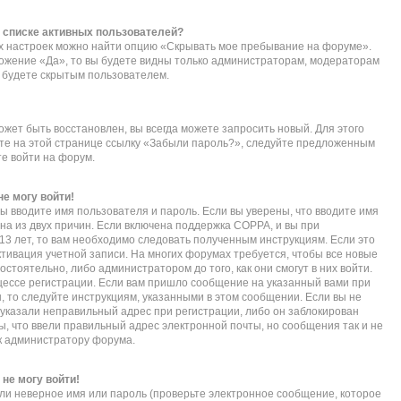
в списке активных пользователей?
их настроек можно найти опцию «Скрывать мое пребывание на форуме».
ложение «Да», то вы будете видны только администраторам, модераторам
ы будете скрытым пользователем.
ожет быть восстановлен, вы всегда можете запросить новый. Для этого
ите на этой странице ссылку «Забыли пароль?», следуйте предложенным
те войти на форум.
не могу войти!
ы вводите имя пользователя и пароль. Если вы уверены, что вводите имя
дна из двух причин. Если включена поддержка COPPA, и вы при
 13 лет, то вам необходимо следовать полученным инструкциям. Если это
активация учетной записи. На многих форумах требуется, чтобы все новые
тоятельно, либо администратором до того, как они смогут в них войти.
ессе регистрации. Если вам пришло сообщение на указанный вами при
, то следуйте инструкциям, указанными в этом сообщении. Если вы не
указали неправильный адрес при регистрации, либо он заблокирован
ы, что ввели правильный адрес электронной почты, но сообщения так и не
к администратору форума.
 не могу войти!
ли неверное имя или пароль (проверьте электронное сообщение, которое