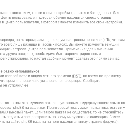
м пользователем, то все ваши настройки хранятся в базе данных. Для
«Центр пользователя», которая обычно находится сверху страниц
 в центр пользователя, в котором сможете изменить все свои настройки.
сервера, на котором размещен форум, настроены правильно). То, что вам
о всего лишь разница в часовых поясах. Вы можете изменить текущий
е общих настроек центра пользователя. Примечание: для изменения
нства других настроек, необходимо быть зарегистрированным
арегистрированы, то настал удобный момент сделать это прямо сейчас.
се равно неправильное!
ли часовой пояс и опцию летнего времени (
DST
), но время по-прежнему
, что время неправильно установлено на сервере. Сообщите
ы он устранил ее.
стоят в том, что администратор не установил поддержку вашего языка на
перевел phpBB на ваш язык. Поинтересуйтесь у администратора, есть ли у
ам языковый пакет. Если такого пакета не существует, то не стесняйтесь
сть создать и распространить по всему миру свою локализацию. Более
ь на сайте phpBB (ссылка на него находится внизу страниц форума).