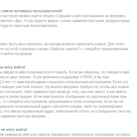
в списке активных пользователей?
их настроек можно найти опцию «Скрывать мое пребывание на форуме».
ложение «Да», то вы будете видны только администраторам, модераторам
ы будете скрытым пользователем.
ожет быть восстановлен, вы всегда можете запросить новый. Для этого
ите на этой странице ссылку «Забыли пароль?», следуйте предложенным
те войти на форум.
не могу войти!
ы вводите имя пользователя и пароль. Если вы уверены, что вводите имя
дна из двух причин. Если включена поддержка COPPA, и вы при
 13 лет, то вам необходимо следовать полученным инструкциям. Если это
активация учетной записи. На многих форумах требуется, чтобы все новые
тоятельно, либо администратором до того, как они смогут в них войти.
ессе регистрации. Если вам пришло сообщение на указанный вами при
, то следуйте инструкциям, указанными в этом сообщении. Если вы не
указали неправильный адрес при регистрации, либо он заблокирован
ы, что ввели правильный адрес электронной почты, но сообщения так и не
к администратору форума.
 не могу войти!
ли неверное имя или пароль (проверьте электронное сообщение, которое