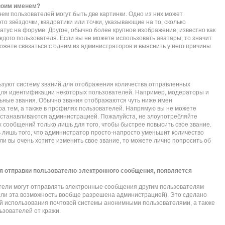
своим именем?
ем пользователей могут быть две картинки. Одно из них может
то звёздочки, квадратики или точки, указывающие на то, сколько
атус на форуме. Другое, обычно более крупное изображение, известно как
ждого пользователя. Если вы не можете использовать аватары, то значит
жете связаться с одним из администраторов и выяснить у него причины
зуют систему званий для отображения количества отправленных
для идентификации некоторых пользователей. Например, модераторы и
ьные звания. Обычно звания отображаются чуть ниже имен
а тем, а также в профилях пользователей. Напрямую вы не можете
 устанавливаются администрацией. Пожалуйста, не злоупотребляйте
сообщений только лишь для того, чтобы быстрее повысить свое звание.
лишь того, что администратор просто-напросто уменьшит количество
и вы очень хотите изменить свое звание, то можете лично попросить об
я отправки пользователю электронного сообщения, появляется
тели могут отправлять электронные сообщения другим пользователям
сли эта возможность вообще разрешена администрацией). Это сделано
 использования почтовой системы анонимными пользователями, а также
ьзователей от кражи.