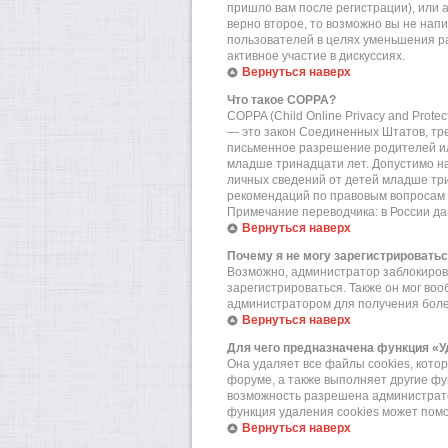
пришло вам после регистрации), или 
верно второе, то возможно вы не нап
пользователей в целях уменьшения р
активное участие в дискуссиях.
Вернуться наверх
Что такое COPPA?
COPPA (Child Online Privacy and Prote
— это закон Соединенных Штатов, тр
письменное разрешение родителей или
младше тринадцати лет. Допустимо на
личных сведений от детей младше три
рекомендаций по правовым вопросам 
Примечание переводчика: в России да
Вернуться наверх
Почему я не могу зарегистрировать
Возможно, администратор заблокирова
зарегистрироваться. Также он мог во
администратором для получения бол
Вернуться наверх
Для чего предназначена функция «У
Она удаляет все файлы cookies, кот
форуме, а также выполняет другие фу
возможность разрешена администратор
функция удаления cookies может пом
Вернуться наверх