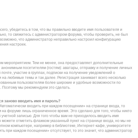
его, убедитесь в том, что вы правильно вводите имя пользователя и
ьно, то свяжитесь с администратором форума, чтобы проверить, не был
е возможно, что администратор неправильно настроил конфигурацию
ения настроек.
ым мероприятием. Тем не менее, она предоставляет дополнительные
 анонимным посетителям (гостям): аватары, отправку и получение личных
почте, участие в группах, подписки на получение уведомлений о
 на любимые темы и так далее. Регистрация занимает всего несколько
ированным пользователям более широкие и удобные возможности по
 Поэтому мы рекомендуем это сделать.
я заново вводить имя и пароль?
Автоматически входить при каждом посещении» на странице входа, то
 на форуме лишь ограниченное время. Это сделано для того, чтобы никто
 учетной записью. Для того чтобы вам не приходилось вводить имя
ы можете отметить флажком указанный пункт на странице входа, но мы не
упном компьютере, например в библиотеке, Интернет-кафе, университете
дить при каждом посещении» отсутствует, то это значит, что администратор