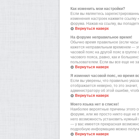
Как изменить мои настройки?
Если вы являетесь зарегистрированны
изменения настроек нажмите ссылку 
форума. Нажав на ссылку, вы попадете
Вернуться наверх
На форуме неправильное время!
Обычно время правильное (если часы 
кажется неправильным временем — эт
часовой пояс на другой пояс в групп
часового пояса, равно, как и больши
пользователем. Если вы все еще не з
Вернуться наверх
Я изменил часовой пояс, но время в
Если вы уверены, что правильно указа
отображается неверно, то это значит
администратору об этой ошибке, чтоб
Вернуться наверх
Моего языка нет в списке!
Наиболее вероятные причины этого со
форуме, или же просто никто еще не 
него возможность установить нужный в
— у вас имеется прекрасная возможно
подробную информацию можно получит
Вернуться наверх