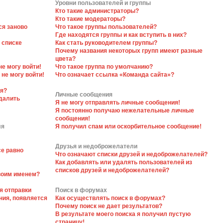
Уровни пользователей и группы
Кто такие администраторы?
Кто такие модераторы?
ся заново
Что такое группы пользователей?
Где находятся группы и как вступить в них?
 списке
Как стать руководителем группы?
Почему названия некоторых групп имеют разные
цвета?
не могу войти!
Что такое группа по умолчанию?
 не могу войти!
Что означает ссылка «Команда сайта»?
ся?
Личные сообщения
далить
Я не могу отправлять личные сообщения!
Я постоянно получаю нежелательные личные
сообщения!
ля
Я получил спам или оскорбительное сообщение!
Друзья и недоброжелатели
се равно
Что означают списки друзей и недоброжелателей?
Как добавлять или удалять пользователей из
списков друзей и недоброжелателей?
своим именем?
я отправки
Поиск в форумах
ния, появляется
Как осуществлять поиск в форумах?
Почему поиск не дает результатов?
В результате моего поиска я получил пустую
страницу!