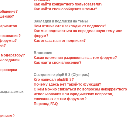
Как найти конкретного пользователя?
Как найти свои сообщения и темы?
ообщение?
бщению?
Закладки и подписки на темы
вариантов
Чем отличаются закладки от подписок?
Как мне подписаться на определенную тему или
олосование?
форум?
 форумы?
Как отказаться от подписки?
ия?
?
Вложения
я модератору?
Какие вложения разрешены на этом форуме?
и создании
Как найти свои вложения?
 проверки
Сведения о phpBB 3 (Olympus)
Кто написал phpBB 3?
Почему здесь нет такой-то функции?
С кем можно связаться по вопросам некорректного
 создаваемых
использования или юридических вопросов,
связанных с этим форумом?
Перевод FAQ
бщениям?