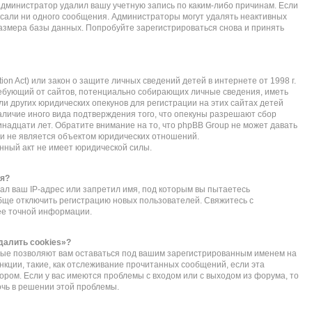
администратор удалил вашу учетную запись по каким-либо причинам. Если
исали ни одного сообщения. Администраторы могут удалять неактивных
азмера базы данных. Попробуйте зарегистрироваться снова и принять
ction Act) или закон о защите личных сведений детей в интернете от 1998 г.
ебующий от сайтов, потенциально собирающих личные сведения, иметь
 других юридических опекунов для регистрации на этих сайтах детей
личие иного вида подтверждения того, что опекуны разрешают сбор
надцати лет. Обратите внимание на то, что phpBB Group не может давать
и не является объектом юридических отношений.
нный акт не имеет юридической силы.
ся?
л ваш IP-адрес или запретил имя, под которым вы пытаетесь
обще отключить регистрацию новых пользователей. Свяжитесь с
ее точной информации.
далить cookies»?
орые позволяют вам оставаться под вашим зарегистрированным именем на
нкции, такие, как отслеживание прочитанных сообщений, если эта
ом. Если у вас имеются проблемы с входом или с выходом из форума, то
очь в решении этой проблемы.