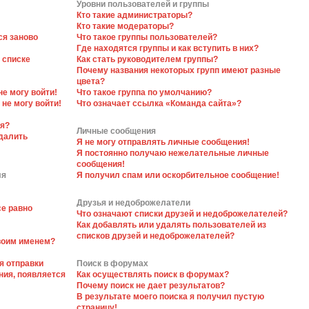
Уровни пользователей и группы
Кто такие администраторы?
Кто такие модераторы?
ся заново
Что такое группы пользователей?
Где находятся группы и как вступить в них?
 списке
Как стать руководителем группы?
Почему названия некоторых групп имеют разные
цвета?
не могу войти!
Что такое группа по умолчанию?
 не могу войти!
Что означает ссылка «Команда сайта»?
ся?
Личные сообщения
далить
Я не могу отправлять личные сообщения!
Я постоянно получаю нежелательные личные
сообщения!
ля
Я получил спам или оскорбительное сообщение!
Друзья и недоброжелатели
се равно
Что означают списки друзей и недоброжелателей?
Как добавлять или удалять пользователей из
списков друзей и недоброжелателей?
своим именем?
я отправки
Поиск в форумах
ния, появляется
Как осуществлять поиск в форумах?
Почему поиск не дает результатов?
В результате моего поиска я получил пустую
страницу!