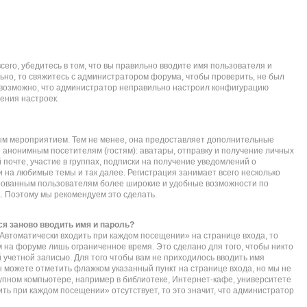
его, убедитесь в том, что вы правильно вводите имя пользователя и
ьно, то свяжитесь с администратором форума, чтобы проверить, не был
е возможно, что администратор неправильно настроил конфигурацию
ения настроек.
ым мероприятием. Тем не менее, она предоставляет дополнительные
 анонимным посетителям (гостям): аватары, отправку и получение личных
почте, участие в группах, подписки на получение уведомлений о
 на любимые темы и так далее. Регистрация занимает всего несколько
ированным пользователям более широкие и удобные возможности по
 Поэтому мы рекомендуем это сделать.
я заново вводить имя и пароль?
Автоматически входить при каждом посещении» на странице входа, то
 на форуме лишь ограниченное время. Это сделано для того, чтобы никто
 учетной записью. Для того чтобы вам не приходилось вводить имя
ы можете отметить флажком указанный пункт на странице входа, но мы не
упном компьютере, например в библиотеке, Интернет-кафе, университете
дить при каждом посещении» отсутствует, то это значит, что администратор