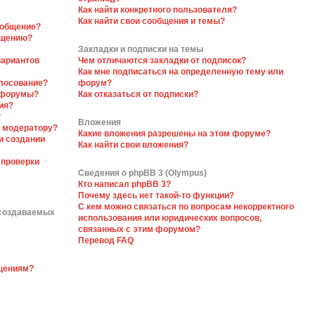
Как найти конкретного пользователя?
Как найти свои сообщения и темы?
ообщение?
бщению?
Закладки и подписки на темы
вариантов
Чем отличаются закладки от подписок?
Как мне подписаться на определенную тему или
олосование?
форум?
 форумы?
Как отказаться от подписки?
ия?
?
Вложения
я модератору?
Какие вложения разрешены на этом форуме?
и создании
Как найти свои вложения?
 проверки
Сведения о phpBB 3 (Olympus)
Кто написал phpBB 3?
Почему здесь нет такой-то функции?
С кем можно связаться по вопросам некорректного
 создаваемых
использования или юридических вопросов,
связанных с этим форумом?
Перевод FAQ
бщениям?