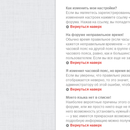
Как изменить мои настройки?
Если вы являетесь зарегистрированны
изменения настроек нажмите ссылку 
форума. Нажав на ссылку, вы попадете
Вернуться наверх
На форуме неправильное время!
Обычно время правильное (если часы 
кажется неправильным временем — эт
часовой пояс на другой пояс в групп
часового пояса, равно, как и больши
пользователем. Если вы все еще не з
Вернуться наверх
Я изменил часовой пояс, но время в
Если вы уверены, что правильно указа
отображается неверно, то это значит
администратору об этой ошибке, чтоб
Вернуться наверх
Моего языка нет в списке!
Наиболее вероятные причины этого со
форуме, или же просто никто еще не 
него возможность установить нужный в
— у вас имеется прекрасная возможно
подробную информацию можно получит
Вернуться наверх