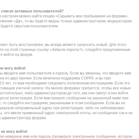
в списке активных пользователей?
их настроек можно найти опцию «Скрывать мое пребывание на форуме».
ложение «Да», то вы будете видны только администраторам, модераторам
ы будете скрытым пользователем.
ожет быть восстановлен, вы всегда можете запросить новый. Для этого
ите на этой странице ссылку «Забыли пароль?», следуйте предложенным
те войти на форум.
не могу войти!
ы вводите имя пользователя и пароль. Если вы уверены, что вводите имя
дна из двух причин. Если включена поддержка COPPA, и вы при
 13 лет, то вам необходимо следовать полученным инструкциям. Если это
активация учетной записи. На многих форумах требуется, чтобы все новые
тоятельно, либо администратором до того, как они смогут в них войти.
ессе регистрации. Если вам пришло сообщение на указанный вами при
, то следуйте инструкциям, указанными в этом сообщении. Если вы не
указали неправильный адрес при регистрации, либо он заблокирован
ы, что ввели правильный адрес электронной почты, но сообщения так и не
к администратору форума.
 не могу войти!
ли неверное имя или пароль (проверьте электронное сообщение, которое