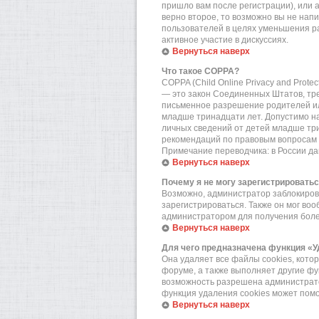
пришло вам после регистрации), или 
верно второе, то возможно вы не нап
пользователей в целях уменьшения р
активное участие в дискуссиях.
Вернуться наверх
Что такое COPPA?
COPPA (Child Online Privacy and Prote
— это закон Соединенных Штатов, тр
письменное разрешение родителей или
младше тринадцати лет. Допустимо на
личных сведений от детей младше три
рекомендаций по правовым вопросам 
Примечание переводчика: в России да
Вернуться наверх
Почему я не могу зарегистрировать
Возможно, администратор заблокирова
зарегистрироваться. Также он мог во
администратором для получения бол
Вернуться наверх
Для чего предназначена функция «У
Она удаляет все файлы cookies, кот
форуме, а также выполняет другие фу
возможность разрешена администратор
функция удаления cookies может пом
Вернуться наверх