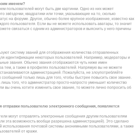
своим именем?
ем пользователей могут быть две картинки. Одно из них может
то звёздочки, квадратики или точки, указывающие на то, сколько
атус на форуме. Другое, обычно более крупное изображение, известно как
ждого пользователя. Если вы не можете использовать аватары, то значит
жете связаться с одним из администраторов и выяснить у него причины
зуют систему званий для отображения количества отправленных
для идентификации некоторых пользователей. Например, модераторы и
ьные звания. Обычно звания отображаются чуть ниже имен
а тем, а также в профилях пользователей. Напрямую вы не можете
 устанавливаются администрацией. Пожалуйста, не злоупотребляйте
сообщений только лишь для того, чтобы быстрее повысить свое звание.
лишь того, что администратор просто-напросто уменьшит количество
и вы очень хотите изменить свое звание, то можете лично попросить об
я отправки пользователю электронного сообщения, появляется
тели могут отправлять электронные сообщения другим пользователям
сли эта возможность вообще разрешена администрацией). Это сделано
 использования почтовой системы анонимными пользователями, а также
ьзователей от кражи.