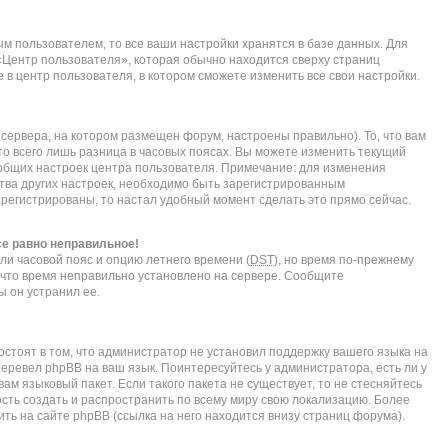
м пользователем, то все ваши настройки хранятся в базе данных. Для
«Центр пользователя», которая обычно находится сверху страниц
 в центр пользователя, в котором сможете изменить все свои настройки.
сервера, на котором размещен форум, настроены правильно). То, что вам
о всего лишь разница в часовых поясах. Вы можете изменить текущий
е общих настроек центра пользователя. Примечание: для изменения
нства других настроек, необходимо быть зарегистрированным
арегистрированы, то настал удобный момент сделать это прямо сейчас.
се равно неправильное!
ли часовой пояс и опцию летнего времени (
DST
), но время по-прежнему
, что время неправильно установлено на сервере. Сообщите
ы он устранил ее.
стоят в том, что администратор не установил поддержку вашего языка на
перевел phpBB на ваш язык. Поинтересуйтесь у администратора, есть ли у
ам языковый пакет. Если такого пакета не существует, то не стесняйтесь
сть создать и распространить по всему миру свою локализацию. Более
ь на сайте phpBB (ссылка на него находится внизу страниц форума).