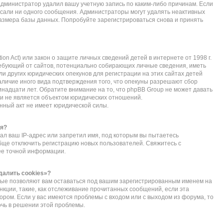
администратор удалил вашу учетную запись по каким-либо причинам. Если
исали ни одного сообщения. Администраторы могут удалять неактивных
азмера базы данных. Попробуйте зарегистрироваться снова и принять
ction Act) или закон о защите личных сведений детей в интернете от 1998 г.
ебующий от сайтов, потенциально собирающих личные сведения, иметь
 других юридических опекунов для регистрации на этих сайтах детей
личие иного вида подтверждения того, что опекуны разрешают сбор
надцати лет. Обратите внимание на то, что phpBB Group не может давать
и не является объектом юридических отношений.
нный акт не имеет юридической силы.
ся?
л ваш IP-адрес или запретил имя, под которым вы пытаетесь
обще отключить регистрацию новых пользователей. Свяжитесь с
ее точной информации.
далить cookies»?
орые позволяют вам оставаться под вашим зарегистрированным именем на
нкции, такие, как отслеживание прочитанных сообщений, если эта
ом. Если у вас имеются проблемы с входом или с выходом из форума, то
очь в решении этой проблемы.