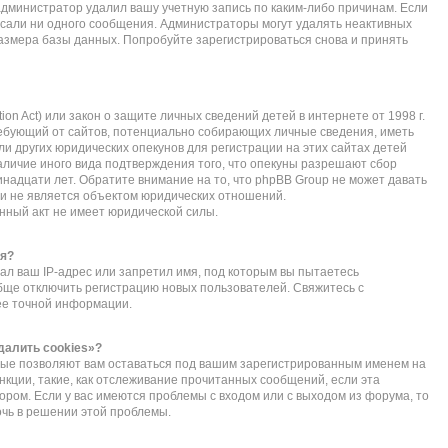
администратор удалил вашу учетную запись по каким-либо причинам. Если
исали ни одного сообщения. Администраторы могут удалять неактивных
азмера базы данных. Попробуйте зарегистрироваться снова и принять
ction Act) или закон о защите личных сведений детей в интернете от 1998 г.
ебующий от сайтов, потенциально собирающих личные сведения, иметь
 других юридических опекунов для регистрации на этих сайтах детей
личие иного вида подтверждения того, что опекуны разрешают сбор
надцати лет. Обратите внимание на то, что phpBB Group не может давать
и не является объектом юридических отношений.
нный акт не имеет юридической силы.
ся?
л ваш IP-адрес или запретил имя, под которым вы пытаетесь
обще отключить регистрацию новых пользователей. Свяжитесь с
ее точной информации.
далить cookies»?
орые позволяют вам оставаться под вашим зарегистрированным именем на
нкции, такие, как отслеживание прочитанных сообщений, если эта
ом. Если у вас имеются проблемы с входом или с выходом из форума, то
очь в решении этой проблемы.