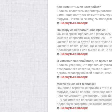
Как изменить мои настройки?
Если вы являетесь зарегистрированны
изменения настроек нажмите ссылку 
форума. Нажав на ссылку, вы попадете
Вернуться наверх
На форуме неправильное время!
Обычно время правильное (если часы 
кажется неправильным временем — эт
часовой пояс на другой пояс в групп
часового пояса, равно, как и больши
пользователем. Если вы все еще не з
Вернуться наверх
Я изменил часовой пояс, но время в
Если вы уверены, что правильно указа
отображается неверно, то это значит
администратору об этой ошибке, чтоб
Вернуться наверх
Моего языка нет в списке!
Наиболее вероятные причины этого со
форуме, или же просто никто еще не 
него возможность установить нужный в
— у вас имеется прекрасная возможно
подробную информацию можно получит
Вернуться наверх