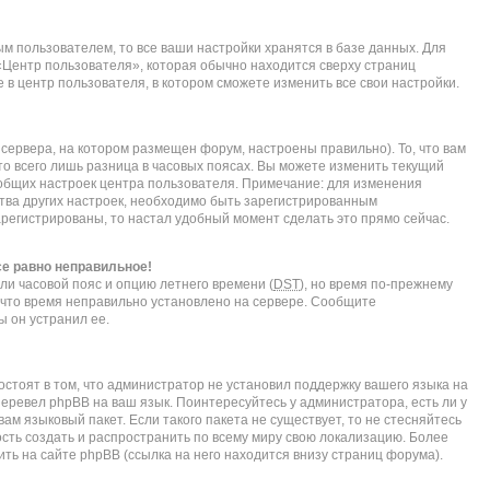
м пользователем, то все ваши настройки хранятся в базе данных. Для
«Центр пользователя», которая обычно находится сверху страниц
 в центр пользователя, в котором сможете изменить все свои настройки.
сервера, на котором размещен форум, настроены правильно). То, что вам
о всего лишь разница в часовых поясах. Вы можете изменить текущий
е общих настроек центра пользователя. Примечание: для изменения
нства других настроек, необходимо быть зарегистрированным
арегистрированы, то настал удобный момент сделать это прямо сейчас.
се равно неправильное!
ли часовой пояс и опцию летнего времени (
DST
), но время по-прежнему
, что время неправильно установлено на сервере. Сообщите
ы он устранил ее.
стоят в том, что администратор не установил поддержку вашего языка на
перевел phpBB на ваш язык. Поинтересуйтесь у администратора, есть ли у
ам языковый пакет. Если такого пакета не существует, то не стесняйтесь
сть создать и распространить по всему миру свою локализацию. Более
ь на сайте phpBB (ссылка на него находится внизу страниц форума).