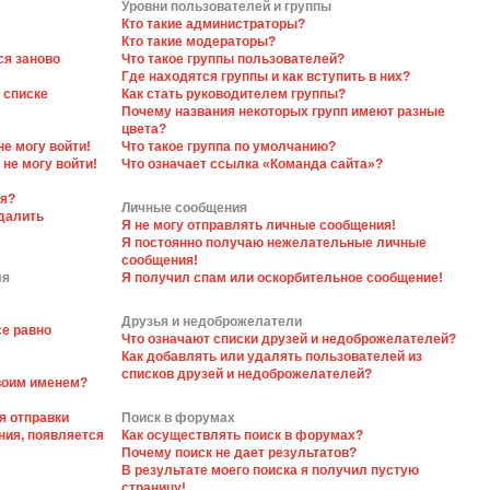
Уровни пользователей и группы
Кто такие администраторы?
Кто такие модераторы?
ся заново
Что такое группы пользователей?
Где находятся группы и как вступить в них?
 списке
Как стать руководителем группы?
Почему названия некоторых групп имеют разные
цвета?
не могу войти!
Что такое группа по умолчанию?
 не могу войти!
Что означает ссылка «Команда сайта»?
ся?
Личные сообщения
далить
Я не могу отправлять личные сообщения!
Я постоянно получаю нежелательные личные
сообщения!
ля
Я получил спам или оскорбительное сообщение!
Друзья и недоброжелатели
се равно
Что означают списки друзей и недоброжелателей?
Как добавлять или удалять пользователей из
списков друзей и недоброжелателей?
своим именем?
я отправки
Поиск в форумах
ния, появляется
Как осуществлять поиск в форумах?
Почему поиск не дает результатов?
В результате моего поиска я получил пустую
страницу!