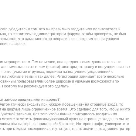
его, убедитесь в том, что вы правильно вводите имя пользователя и
ьно, то свяжитесь с администратором форума, чтобы проверить, не был
е возможно, что администратор неправильно настроил конфигурацию
ения настроек.
ым мероприятием. Тем не менее, она предоставляет дополнительные
 анонимным посетителям (гостям): аватары, отправку и получение личных
почте, участие в группах, подписки на получение уведомлений о
 на любимые темы и так далее. Регистрация занимает всего несколько
ированным пользователям более широкие и удобные возможности по
 Поэтому мы рекомендуем это сделать.
я заново вводить имя и пароль?
Автоматически входить при каждом посещении» на странице входа, то
 на форуме лишь ограниченное время. Это сделано для того, чтобы никто
 учетной записью. Для того чтобы вам не приходилось вводить имя
ы можете отметить флажком указанный пункт на странице входа, но мы не
упном компьютере, например в библиотеке, Интернет-кафе, университете
дить при каждом посещении» отсутствует, то это значит, что администратор