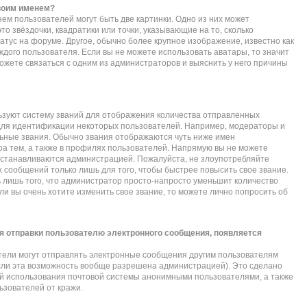
своим именем?
ем пользователей могут быть две картинки. Одно из них может
то звёздочки, квадратики или точки, указывающие на то, сколько
атус на форуме. Другое, обычно более крупное изображение, известно как
ждого пользователя. Если вы не можете использовать аватары, то значит
жете связаться с одним из администраторов и выяснить у него причины
зуют систему званий для отображения количества отправленных
для идентификации некоторых пользователей. Например, модераторы и
ьные звания. Обычно звания отображаются чуть ниже имен
а тем, а также в профилях пользователей. Напрямую вы не можете
 устанавливаются администрацией. Пожалуйста, не злоупотребляйте
сообщений только лишь для того, чтобы быстрее повысить свое звание.
лишь того, что администратор просто-напросто уменьшит количество
и вы очень хотите изменить свое звание, то можете лично попросить об
я отправки пользователю электронного сообщения, появляется
тели могут отправлять электронные сообщения другим пользователям
сли эта возможность вообще разрешена администрацией). Это сделано
 использования почтовой системы анонимными пользователями, а также
ьзователей от кражи.