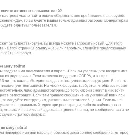
в списке активных пользователей?
их настроек можно найти опцию «Скрывать мое пребывание на форуме».
ложение «Да», то вы будете видны только администраторам, модераторам
ы будете скрытым пользователем.
ожет быть восстановлен, вы всегда можете запросить новый. Для этого
ите на этой странице ссылку «Забыли пароль?», следуйте предложенным
те войти на форум.
не могу войти!
ы вводите имя пользователя и пароль. Если вы уверены, что вводите имя
дна из двух причин. Если включена поддержка COPPA, и вы при
 13 лет, то вам необходимо следовать полученным инструкциям. Если это
активация учетной записи. На многих форумах требуется, чтобы все новые
тоятельно, либо администратором до того, как они смогут в них войти.
ессе регистрации. Если вам пришло сообщение на указанный вами при
, то следуйте инструкциям, указанными в этом сообщении. Если вы не
указали неправильный адрес при регистрации, либо он заблокирован
ы, что ввели правильный адрес электронной почты, но сообщения так и не
к администратору форума.
 не могу войти!
ли неверное имя или пароль (проверьте электронное сообщение, которое