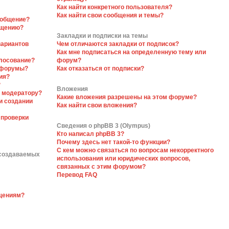
Как найти конкретного пользователя?
Как найти свои сообщения и темы?
ообщение?
бщению?
Закладки и подписки на темы
вариантов
Чем отличаются закладки от подписок?
Как мне подписаться на определенную тему или
олосование?
форум?
 форумы?
Как отказаться от подписки?
ия?
?
Вложения
я модератору?
Какие вложения разрешены на этом форуме?
и создании
Как найти свои вложения?
 проверки
Сведения о phpBB 3 (Olympus)
Кто написал phpBB 3?
Почему здесь нет такой-то функции?
С кем можно связаться по вопросам некорректного
 создаваемых
использования или юридических вопросов,
связанных с этим форумом?
Перевод FAQ
бщениям?