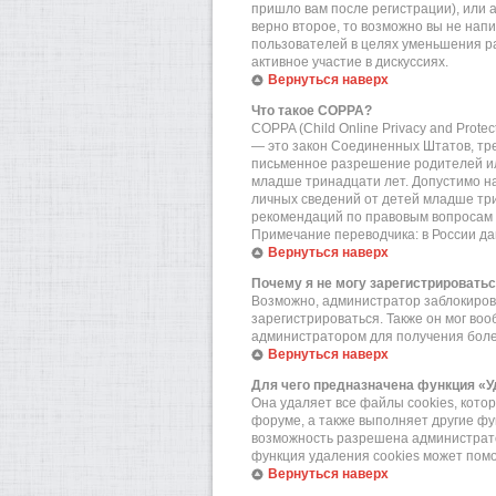
пришло вам после регистрации), или 
верно второе, то возможно вы не нап
пользователей в целях уменьшения р
активное участие в дискуссиях.
Вернуться наверх
Что такое COPPA?
COPPA (Child Online Privacy and Prote
— это закон Соединенных Штатов, тр
письменное разрешение родителей или
младше тринадцати лет. Допустимо на
личных сведений от детей младше три
рекомендаций по правовым вопросам 
Примечание переводчика: в России да
Вернуться наверх
Почему я не могу зарегистрировать
Возможно, администратор заблокирова
зарегистрироваться. Также он мог во
администратором для получения бол
Вернуться наверх
Для чего предназначена функция «У
Она удаляет все файлы cookies, кот
форуме, а также выполняет другие фу
возможность разрешена администратор
функция удаления cookies может пом
Вернуться наверх