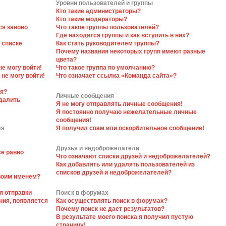
Уровни пользователей и группы
Кто такие администраторы?
Кто такие модераторы?
ся заново
Что такое группы пользователей?
Где находятся группы и как вступить в них?
 списке
Как стать руководителем группы?
Почему названия некоторых групп имеют разные
цвета?
не могу войти!
Что такое группа по умолчанию?
 не могу войти!
Что означает ссылка «Команда сайта»?
ся?
Личные сообщения
далить
Я не могу отправлять личные сообщения!
Я постоянно получаю нежелательные личные
сообщения!
ля
Я получил спам или оскорбительное сообщение!
Друзья и недоброжелатели
се равно
Что означают списки друзей и недоброжелателей?
Как добавлять или удалять пользователей из
списков друзей и недоброжелателей?
своим именем?
я отправки
Поиск в форумах
ния, появляется
Как осуществлять поиск в форумах?
Почему поиск не дает результатов?
В результате моего поиска я получил пустую
страницу!