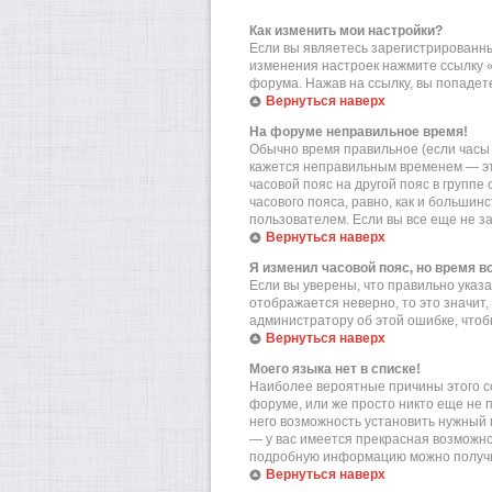
Как изменить мои настройки?
Если вы являетесь зарегистрированны
изменения настроек нажмите ссылку 
форума. Нажав на ссылку, вы попадете
Вернуться наверх
На форуме неправильное время!
Обычно время правильное (если часы 
кажется неправильным временем — эт
часовой пояс на другой пояс в групп
часового пояса, равно, как и больши
пользователем. Если вы все еще не з
Вернуться наверх
Я изменил часовой пояс, но время в
Если вы уверены, что правильно указа
отображается неверно, то это значит
администратору об этой ошибке, чтоб
Вернуться наверх
Моего языка нет в списке!
Наиболее вероятные причины этого со
форуме, или же просто никто еще не 
него возможность установить нужный в
— у вас имеется прекрасная возможно
подробную информацию можно получит
Вернуться наверх