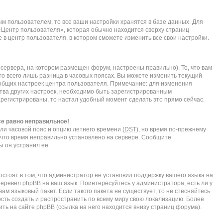
м пользователем, то все ваши настройки хранятся в базе данных. Для
«Центр пользователя», которая обычно находится сверху страниц
 в центр пользователя, в котором сможете изменить все свои настройки.
сервера, на котором размещен форум, настроены правильно). То, что вам
о всего лишь разница в часовых поясах. Вы можете изменить текущий
е общих настроек центра пользователя. Примечание: для изменения
нства других настроек, необходимо быть зарегистрированным
арегистрированы, то настал удобный момент сделать это прямо сейчас.
се равно неправильное!
ли часовой пояс и опцию летнего времени (
DST
), но время по-прежнему
, что время неправильно установлено на сервере. Сообщите
ы он устранил ее.
стоят в том, что администратор не установил поддержку вашего языка на
перевел phpBB на ваш язык. Поинтересуйтесь у администратора, есть ли у
ам языковый пакет. Если такого пакета не существует, то не стесняйтесь
сть создать и распространить по всему миру свою локализацию. Более
ь на сайте phpBB (ссылка на него находится внизу страниц форума).