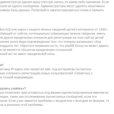
администратор удалил вашу учетную запись по каким-либо причинам. Если
исали ни одного сообщения. Администраторы могут удалять неактивных
азмера базы данных. Попробуйте зарегистрироваться снова и принять
ction Act) или закон о защите личных сведений детей в интернете от 1998 г.
ебующий от сайтов, потенциально собирающих личные сведения, иметь
 других юридических опекунов для регистрации на этих сайтах детей
личие иного вида подтверждения того, что опекуны разрешают сбор
надцати лет. Обратите внимание на то, что phpBB Group не может давать
и не является объектом юридических отношений.
нный акт не имеет юридической силы.
ся?
л ваш IP-адрес или запретил имя, под которым вы пытаетесь
обще отключить регистрацию новых пользователей. Свяжитесь с
ее точной информации.
далить cookies»?
орые позволяют вам оставаться под вашим зарегистрированным именем на
нкции, такие, как отслеживание прочитанных сообщений, если эта
ом. Если у вас имеются проблемы с входом или с выходом из форума, то
очь в решении этой проблемы.