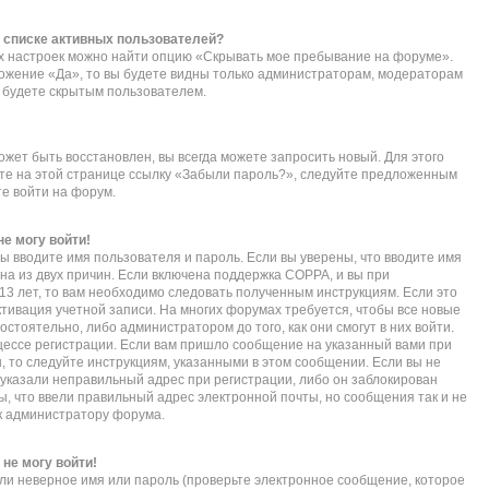
в списке активных пользователей?
их настроек можно найти опцию «Скрывать мое пребывание на форуме».
ложение «Да», то вы будете видны только администраторам, модераторам
ы будете скрытым пользователем.
ожет быть восстановлен, вы всегда можете запросить новый. Для этого
ите на этой странице ссылку «Забыли пароль?», следуйте предложенным
те войти на форум.
не могу войти!
ы вводите имя пользователя и пароль. Если вы уверены, что вводите имя
дна из двух причин. Если включена поддержка COPPA, и вы при
 13 лет, то вам необходимо следовать полученным инструкциям. Если это
активация учетной записи. На многих форумах требуется, чтобы все новые
тоятельно, либо администратором до того, как они смогут в них войти.
ессе регистрации. Если вам пришло сообщение на указанный вами при
, то следуйте инструкциям, указанными в этом сообщении. Если вы не
указали неправильный адрес при регистрации, либо он заблокирован
ы, что ввели правильный адрес электронной почты, но сообщения так и не
к администратору форума.
 не могу войти!
ли неверное имя или пароль (проверьте электронное сообщение, которое