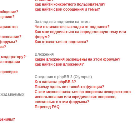
Как найти конкретного пользователя?
Как найти свои сообщения и темы?
ообщение?
бщению?
Закладки и подписки на темы
вариантов
Чем отличаются закладки от подписок?
Как мне подписаться на определенную тему или
олосование?
форум?
 форумы?
Как отказаться от подписки?
ия?
?
Вложения
я модератору?
Какие вложения разрешены на этом форуме?
и создании
Как найти свои вложения?
 проверки
Сведения о phpBB 3 (Olympus)
Кто написал phpBB 3?
Почему здесь нет такой-то функции?
С кем можно связаться по вопросам некорректного
 создаваемых
использования или юридических вопросов,
связанных с этим форумом?
Перевод FAQ
бщениям?