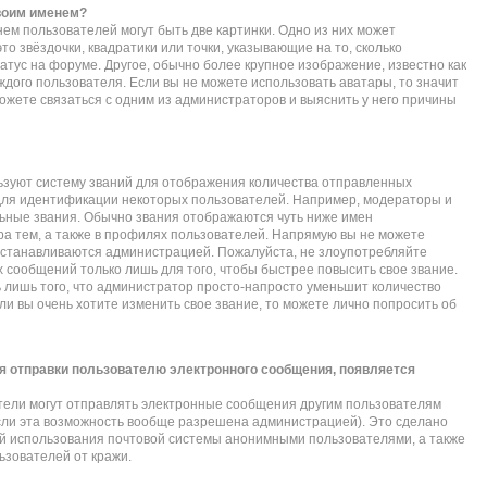
своим именем?
ем пользователей могут быть две картинки. Одно из них может
то звёздочки, квадратики или точки, указывающие на то, сколько
атус на форуме. Другое, обычно более крупное изображение, известно как
ждого пользователя. Если вы не можете использовать аватары, то значит
жете связаться с одним из администраторов и выяснить у него причины
зуют систему званий для отображения количества отправленных
для идентификации некоторых пользователей. Например, модераторы и
ьные звания. Обычно звания отображаются чуть ниже имен
а тем, а также в профилях пользователей. Напрямую вы не можете
 устанавливаются администрацией. Пожалуйста, не злоупотребляйте
сообщений только лишь для того, чтобы быстрее повысить свое звание.
лишь того, что администратор просто-напросто уменьшит количество
и вы очень хотите изменить свое звание, то можете лично попросить об
я отправки пользователю электронного сообщения, появляется
тели могут отправлять электронные сообщения другим пользователям
сли эта возможность вообще разрешена администрацией). Это сделано
 использования почтовой системы анонимными пользователями, а также
ьзователей от кражи.