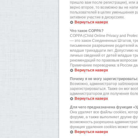
пришло вам после регистрации), или 
верно второе, то возможно вы не нап
пользователей в целях уменьшения р
активное участие в дискуссиях.
Вернуться наверх
Что такое COPPA?
COPPA (Child Online Privacy and Prote
— это закон Соединенных Штатов, тр
письменное разрешение родителей или
младше тринадцати лет. Допустимо на
личных сведений от детей младше три
рекомендаций по правовым вопросам 
Примечание переводчика: в России да
Вернуться наверх
Почему я не могу зарегистрировать
Возможно, администратор заблокирова
зарегистрироваться. Также он мог во
администратором для получения бол
Вернуться наверх
Для чего предназначена функция «У
Она удаляет все файлы cookies, кот
форуме, а также выполняет другие фу
возможность разрешена администратор
функция удаления cookies может пом
Вернуться наверх