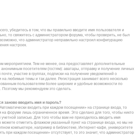
его, убедитесь в том, что вы правильно вводите имя пользователя и
ьно, то свяжитесь с администратором форума, чтобы проверить, не был
е возможно, что администратор неправильно настроил конфигурацию
ения настроек.
ым мероприятием. Тем не менее, она предоставляет дополнительные
 анонимным посетителям (гостям): аватары, отправку и получение личных
почте, участие в группах, подписки на получение уведомлений о
 на любимые темы и так далее. Регистрация занимает всего несколько
ированным пользователям более широкие и удобные возможности по
 Поэтому мы рекомендуем это сделать.
я заново вводить имя и пароль?
Автоматически входить при каждом посещении» на странице входа, то
 на форуме лишь ограниченное время. Это сделано для того, чтобы никто
 учетной записью. Для того чтобы вам не приходилось вводить имя
ы можете отметить флажком указанный пункт на странице входа, но мы не
упном компьютере, например в библиотеке, Интернет-кафе, университете
дить при каждом посещении» отсутствует, то это значит, что администратор