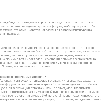
его, убедитесь в том, что вы правильно вводите имя пользователя и
ьно, то свяжитесь с администратором форума, чтобы проверить, не был
е возможно, что администратор неправильно настроил конфигурацию
ения настроек.
ым мероприятием. Тем не менее, она предоставляет дополнительные
 анонимным посетителям (гостям): аватары, отправку и получение личных
почте, участие в группах, подписки на получение уведомлений о
 на любимые темы и так далее. Регистрация занимает всего несколько
ированным пользователям более широкие и удобные возможности по
 Поэтому мы рекомендуем это сделать.
я заново вводить имя и пароль?
Автоматически входить при каждом посещении» на странице входа, то
 на форуме лишь ограниченное время. Это сделано для того, чтобы никто
 учетной записью. Для того чтобы вам не приходилось вводить имя
ы можете отметить флажком указанный пункт на странице входа, но мы не
упном компьютере, например в библиотеке, Интернет-кафе, университете
дить при каждом посещении» отсутствует, то это значит, что администратор