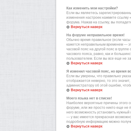
Как изменить мои настройки?
Если вы являетесь зарегистрированны
изменения настроек нажмите ссылку 
форума. Нажав на ссылку, вы попадете
Вернуться наверх
На форуме неправильное время!
Обычно время правильное (если часы 
кажется неправильным временем — эт
часовой пояс на другой пояс в групп
часового пояса, равно, как и больши
пользователем. Если вы все еще не з
Вернуться наверх
Я изменил часовой пояс, но время в
Если вы уверены, что правильно указа
отображается неверно, то это значит
администратору об этой ошибке, чтоб
Вернуться наверх
Моего языка нет в списке!
Наиболее вероятные причины этого со
форуме, или же просто никто еще не 
него возможность установить нужный в
— у вас имеется прекрасная возможно
подробную информацию можно получит
Вернуться наверх