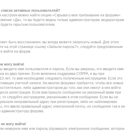
в списке активных пользователей?
их настроек можно найти опцию «Скрывать мое пребывание на форуме».
ложение «Да», то вы будете видны только администраторам, модераторам
ы будете скрытым пользователем.
ожет быть восстановлен, вы всегда можете запросить новый. Для этого
ите на этой странице ссылку «Забыли пароль?», следуйте предложенным
те войти на форум.
не могу войти!
ы вводите имя пользователя и пароль. Если вы уверены, что вводите имя
дна из двух причин. Если включена поддержка COPPA, и вы при
 13 лет, то вам необходимо следовать полученным инструкциям. Если это
активация учетной записи. На многих форумах требуется, чтобы все новые
тоятельно, либо администратором до того, как они смогут в них войти.
ессе регистрации. Если вам пришло сообщение на указанный вами при
, то следуйте инструкциям, указанными в этом сообщении. Если вы не
указали неправильный адрес при регистрации, либо он заблокирован
ы, что ввели правильный адрес электронной почты, но сообщения так и не
к администратору форума.
 не могу войти!
ли неверное имя или пароль (проверьте электронное сообщение, которое