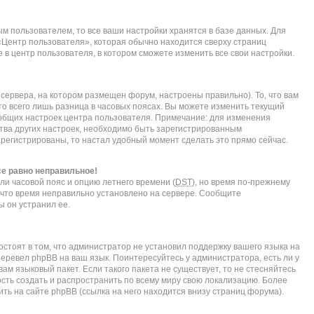
м пользователем, то все ваши настройки хранятся в базе данных. Для
«Центр пользователя», которая обычно находится сверху страниц
 в центр пользователя, в котором сможете изменить все свои настройки.
сервера, на котором размещен форум, настроены правильно). То, что вам
о всего лишь разница в часовых поясах. Вы можете изменить текущий
е общих настроек центра пользователя. Примечание: для изменения
нства других настроек, необходимо быть зарегистрированным
арегистрированы, то настал удобный момент сделать это прямо сейчас.
се равно неправильное!
ли часовой пояс и опцию летнего времени (
DST
), но время по-прежнему
, что время неправильно установлено на сервере. Сообщите
ы он устранил ее.
стоят в том, что администратор не установил поддержку вашего языка на
перевел phpBB на ваш язык. Поинтересуйтесь у администратора, есть ли у
ам языковый пакет. Если такого пакета не существует, то не стесняйтесь
сть создать и распространить по всему миру свою локализацию. Более
ь на сайте phpBB (ссылка на него находится внизу страниц форума).