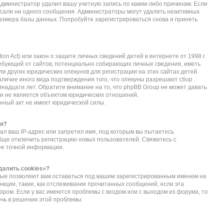
администратор удалил вашу учетную запись по каким-либо причинам. Если
исали ни одного сообщения. Администраторы могут удалять неактивных
азмера базы данных. Попробуйте зарегистрироваться снова и принять
ction Act) или закон о защите личных сведений детей в интернете от 1998 г.
ебующий от сайтов, потенциально собирающих личные сведения, иметь
 других юридических опекунов для регистрации на этих сайтах детей
личие иного вида подтверждения того, что опекуны разрешают сбор
надцати лет. Обратите внимание на то, что phpBB Group не может давать
и не является объектом юридических отношений.
нный акт не имеет юридической силы.
ся?
л ваш IP-адрес или запретил имя, под которым вы пытаетесь
обще отключить регистрацию новых пользователей. Свяжитесь с
ее точной информации.
далить cookies»?
орые позволяют вам оставаться под вашим зарегистрированным именем на
нкции, такие, как отслеживание прочитанных сообщений, если эта
ом. Если у вас имеются проблемы с входом или с выходом из форума, то
очь в решении этой проблемы.