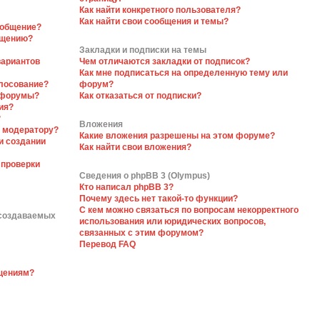
Как найти конкретного пользователя?
Как найти свои сообщения и темы?
ообщение?
бщению?
Закладки и подписки на темы
вариантов
Чем отличаются закладки от подписок?
Как мне подписаться на определенную тему или
олосование?
форум?
 форумы?
Как отказаться от подписки?
ия?
?
Вложения
я модератору?
Какие вложения разрешены на этом форуме?
и создании
Как найти свои вложения?
 проверки
Сведения о phpBB 3 (Olympus)
Кто написал phpBB 3?
Почему здесь нет такой-то функции?
С кем можно связаться по вопросам некорректного
 создаваемых
использования или юридических вопросов,
связанных с этим форумом?
Перевод FAQ
бщениям?