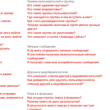
Уровни пользователей и группы
Кто такие администраторы?
Кто такие модераторы?
ся заново
Что такое группы пользователей?
Где находятся группы и как вступить в них?
 списке
Как стать руководителем группы?
Почему названия некоторых групп имеют разные
цвета?
не могу войти!
Что такое группа по умолчанию?
 не могу войти!
Что означает ссылка «Команда сайта»?
ся?
Личные сообщения
далить
Я не могу отправлять личные сообщения!
Я постоянно получаю нежелательные личные
сообщения!
ля
Я получил спам или оскорбительное сообщение!
Друзья и недоброжелатели
се равно
Что означают списки друзей и недоброжелателей?
Как добавлять или удалять пользователей из
списков друзей и недоброжелателей?
своим именем?
я отправки
Поиск в форумах
ния, появляется
Как осуществлять поиск в форумах?
Почему поиск не дает результатов?
В результате моего поиска я получил пустую
страницу!