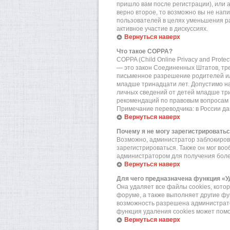
пришло вам после регистрации), или 
верно второе, то возможно вы не нап
пользователей в целях уменьшения р
активное участие в дискуссиях.
Вернуться наверх
Что такое COPPA?
COPPA (Child Online Privacy and Prote
— это закон Соединенных Штатов, тр
письменное разрешение родителей или
младше тринадцати лет. Допустимо на
личных сведений от детей младше три
рекомендаций по правовым вопросам 
Примечание переводчика: в России да
Вернуться наверх
Почему я не могу зарегистрировать
Возможно, администратор заблокирова
зарегистрироваться. Также он мог во
администратором для получения бол
Вернуться наверх
Для чего предназначена функция «У
Она удаляет все файлы cookies, кот
форуме, а также выполняет другие фу
возможность разрешена администратор
функция удаления cookies может пом
Вернуться наверх