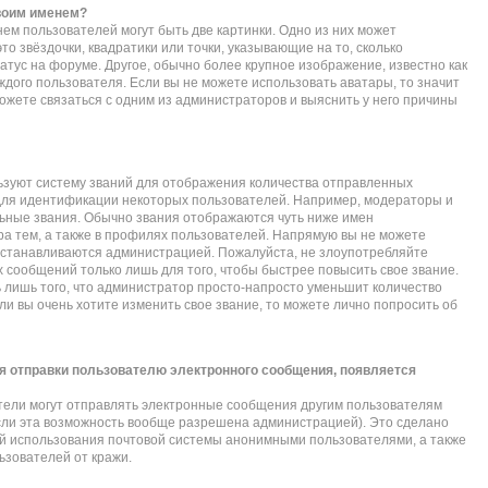
своим именем?
ем пользователей могут быть две картинки. Одно из них может
то звёздочки, квадратики или точки, указывающие на то, сколько
атус на форуме. Другое, обычно более крупное изображение, известно как
ждого пользователя. Если вы не можете использовать аватары, то значит
жете связаться с одним из администраторов и выяснить у него причины
зуют систему званий для отображения количества отправленных
для идентификации некоторых пользователей. Например, модераторы и
ьные звания. Обычно звания отображаются чуть ниже имен
а тем, а также в профилях пользователей. Напрямую вы не можете
 устанавливаются администрацией. Пожалуйста, не злоупотребляйте
сообщений только лишь для того, чтобы быстрее повысить свое звание.
лишь того, что администратор просто-напросто уменьшит количество
и вы очень хотите изменить свое звание, то можете лично попросить об
я отправки пользователю электронного сообщения, появляется
тели могут отправлять электронные сообщения другим пользователям
сли эта возможность вообще разрешена администрацией). Это сделано
 использования почтовой системы анонимными пользователями, а также
ьзователей от кражи.